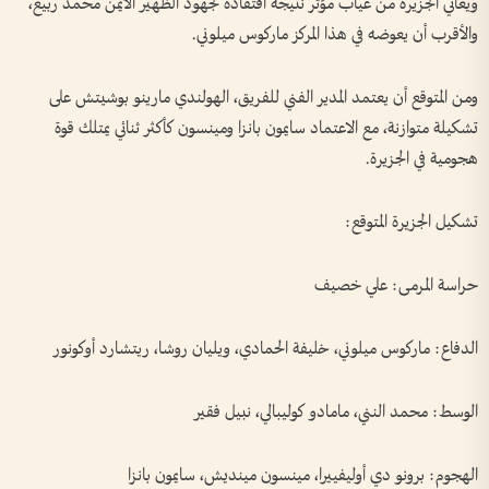
ويعاني الجزيرة من غياب مؤثر نتيجة افتقاده لجهود الظهير الأيمن محمد ربيع،
والأقرب أن يعوضه في هذا المركز ماركوس ميلوني.
ومن المتوقع أن يعتمد المدير الفني للفريق، الهولندي مارينو بوشيتش على
تشكيلة متوازنة، مع الاعتماد سايمون بانزا ومينسون كأكثر ثنائي يمتلك قوة
هجومية في الجزيرة.
تشكيل الجزيرة المتوقع:
حراسة المرمى: علي خصيف
الدفاع: ماركوس ميلوني، خليفة الحمادي، ويليان روشا، ريتشارد أوكونور
الوسط: محمد النني، مامادو كوليبالي، نبيل فقير
الهجوم: برونو دي أوليفييرا، مينسون مينديش، سايمون بانزا