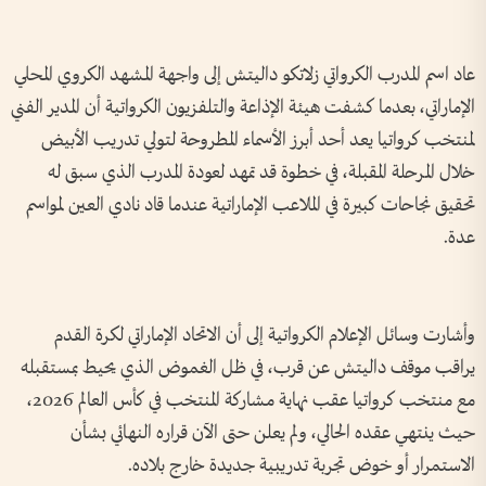
عاد اسم المدرب الكرواتي زلاتكو داليتش إلى واجهة المشهد الكروي المحلي
الإماراتي، بعدما كشفت هيئة الإذاعة والتلفزيون الكرواتية أن المدير الفني
لمنتخب كرواتيا يعد أحد أبرز الأسماء المطروحة لتولي تدريب الأبيض
خلال المرحلة المقبلة، في خطوة قد تمهد لعودة المدرب الذي سبق له
تحقيق نجاحات كبيرة في الملاعب الإماراتية عندما قاد نادي العين لمواسم
عدة.
وأشارت وسائل الإعلام الكرواتية إلى أن الاتحاد الإماراتي لكرة القدم
يراقب موقف داليتش عن قرب، في ظل الغموض الذي يحيط بمستقبله
مع منتخب كرواتيا عقب نهاية مشاركة المنتخب في كأس العالم 2026،
حيث ينتهي عقده الحالي، ولم يعلن حتى الآن قراره النهائي بشأن
الاستمرار أو خوض تجربة تدريبية جديدة خارج بلاده.