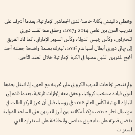
ويحظى داليتش بمكانة خاصة لدى الجماهير الإماراتية، بعدما أشرف على
تدريب العين بين عامي 2014 و2017، وحقق معه لقب دوري
المحترفين، وكأس رئيس الدولة، وكأس السوبر الإماراتي، كما قاد الفريق
إلى نهائي دوري أبطال آسيا عام 2016، ليترك بصمة واضحة جعلته أحد
أنجح المدربين الذين عملوا في الكرة الإماراتية خلال العقد الأخير.
ولم تقتصر نجاحات المدرب الكرواتي على تجربته مع العين، إذ انتقل بعدها
لتولي قيادة منتخب كرواتيا، وحقق معه إنجازات تاريخية، بعدما قاده إلى
المباراة النهائية لكأس العالم 2018 في روسيا، قبل أن يحرز المركز الثالث في
مونديال قطر 2022، مؤكداً مكانته بين أبرز المدربين على الساحة الدولية
بفضل قدرته على بناء فريق منافس والمحافظة على استقراره الفني
لسنوات.