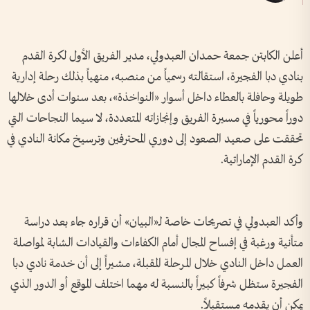
أعلن الكابتن جمعة حمدان العبدولي، مدير الفريق الأول لكرة القدم
بنادي دبا الفجيرة، استقالته رسمياً من منصبه، منهياً بذلك رحلة إدارية
طويلة وحافلة بالعطاء داخل أسوار «النواخذة»، بعد سنوات أدى خلالها
دوراً محورياً في مسيرة الفريق وإنجازاته المتعددة، لا سيما النجاحات التي
تحققت على صعيد الصعود إلى دوري المحترفين وترسيخ مكانة النادي في
كرة القدم الإماراتية.
وأكد العبدولي في تصريحات خاصة لـ«البيان» أن قراره جاء بعد دراسة
متأنية ورغبة في إفساح المجال أمام الكفاءات والقيادات الشابة لمواصلة
العمل داخل النادي خلال المرحلة المقبلة، مشيراً إلى أن خدمة نادي دبا
الفجيرة ستظل شرفاً كبيراً بالنسبة له مهما اختلف الموقع أو الدور الذي
يمكن أن يقدمه مستقبلاً.