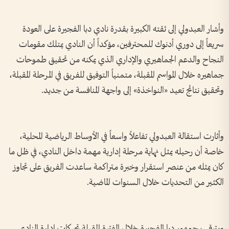
وأشار العبدولي إلى ثقته الكبيرة بقدرة نادي دبا الفجيرة على العودة
سريعاً إلى دوري أدنوك للمحترفين، مؤكداً أن النادي يمتلك مقومات
النجاح والدعم الجماهيري والإداري الذي يمكنه من تحقيق طموحات
جماهيره خلال المواسم المقبلة، متمنياً التوفيق للفريق في المرحلة المقبلة،
وتحقيق نتائج تعيد «النواخذة» إلى واجهة المنافسة من جديد.
وأثارت استقالة العبدولي تفاعلاً واسعاً في الأوساط الرياضية المحلية،
خاصة أن رحيله يمثل نهاية مرحلة إدارية مهمة داخل النادي، في ظل ما
كان يمثله من عنصر استقرار وخبرة متراكمة ساعدت الفريق على تجاوز
الكثير من التحديات خلال السنوات الماضية.
ويترقب جمهور دبا الفجيرة خلال الفترة المقبلة تحركات إدارة النادي