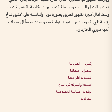
لاختيار البديل المناسب ومواصلة التحضيرات الخاصة بالموسم الجديد،
وسط آمال كبيرة بظهور الفريق بصورة قوية والمنافسة على تحقيق نتائج
إيجابية تلبي طموحات جماهير «النواخذة»، وتعيده سريعاً إلى مصاف
أندية دوري المحترفين.
إكس
اتصل بنا
لينكدإن
خدماتنا
فيسبوك
أعلن معنا
انستغرام
اشترك في البيان
يوتيوب
سياسة الخصوصية
تيك توك