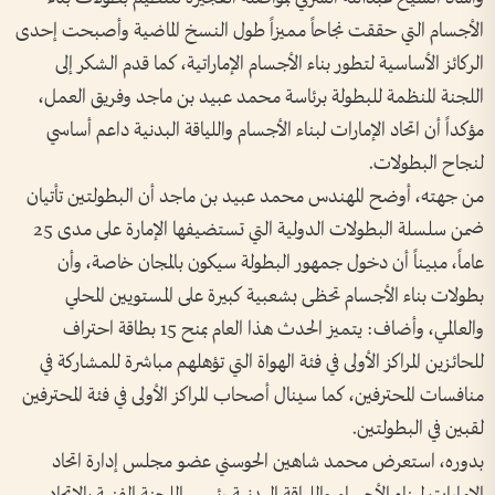
الأجسام التي حققت نجاحاً مميزاً طول النسخ الماضية وأصبحت إحدى
الركائز الأساسية لتطور بناء الأجسام الإماراتية، كما قدم الشكر إلى
اللجنة المنظمة للبطولة برئاسة محمد عبيد بن ماجد وفريق العمل،
مؤكداً أن اتحاد الإمارات لبناء الأجسام واللياقة البدنية داعم أساسي
لنجاح البطولات.
من جهته، أوضح المهندس محمد عبيد بن ماجد أن البطولتين تأتيان
ضمن سلسلة البطولات الدولية التي تستضيفها الإمارة على مدى 25
عاماً، مبيناً أن دخول جمهور البطولة سيكون بالمجان خاصة، وأن
بطولات بناء الأجسام تحظى بشعبية كبيرة على المستويين المحلي
والعالمي، وأضاف: يتميز الحدث هذا العام بمنح 15 بطاقة احتراف
للحائزين المراكز الأولى في فئة الهواة التي تؤهلهم مباشرة للمشاركة في
منافسات المحترفين، كما سينال أصحاب المراكز الأولى في فئة المحترفين
لقبين في البطولتين.
بدوره، استعرض محمد شاهين الحوسني عضو مجلس إدارة اتحاد