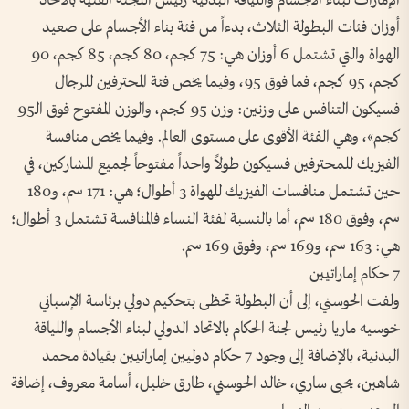
الإمارات لبناء الأجسام واللياقة البدنية رئيس اللجنة الفنية بالاتحاد
أوزان فئات البطولة الثلاث، بدءاً من فئة بناء الأجسام على صعيد
الهواة والتي تشتمل 6 أوزان هي: 75 كجم، 80 كجم، 85 كجم، 90
كجم، 95 كجم، فما فوق 95، وفيما يخص فئة المحترفين للرجال
فسيكون التنافس على وزنين: وزن 95 كجم، والوزن المفتوح فوق الـ95
كجم»، وهي الفئة الأقوى على مستوى العالم. وفيما يخص منافسة
الفيزيك للمحترفين فسيكون طولاً واحداً مفتوحاً لجميع المشاركين، في
حين تشتمل منافسات الفيزيك للهواة 3 أطوال؛ هي: 171 سم، و180
سم، وفوق 180 سم، أما بالنسبة لفئة النساء فالمنافسة تشتمل 3 أطوال؛
هي: 163 سم، و169 سم، وفوق 169 سم.
7 حكام إماراتيين
ولفت الحوسني، إلى أن البطولة تحظى بتحكيم دولي برئاسة الإسباني
خوسيه ماريا رئيس لجنة الحكام بالاتحاد الدولي لبناء الأجسام واللياقة
البدنية، بالإضافة إلى وجود 7 حكام دوليين إماراتيين بقيادة محمد
شاهين، يحيى ساري، خالد الحوسني، طارق خليل، أسامة معروف، إضافة