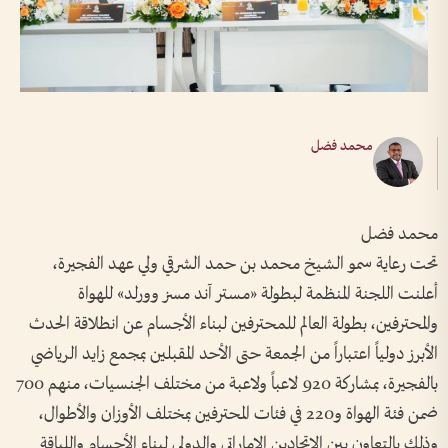
محمد فضل
محمد فضل
تحت رعاية سمو الشيخ محمد بن حمد الشرقي ولي عهد الفجيرة،
أعلنت اللجنة المنظمة لبطولة «مستر آند مسز وورلد» للهواة
والمحترفين، بطولة العالم للمحترفين لبناء الأجسام عن انطلاقة الحدث
الأبرز دولياً اعتباراً من الجمعة حتى الأحد المقبلين بمجمع زايد الرياضي
بالفجيرة، بمشاركة 920 لاعباً ولاعبة من مختلف الجنسيات، منهم 700
ضمن فئة الهواة و220 في فئات المحترفين بمختلف الأوزان والأطوال،
وذلك بالتعاون بين الاتحادين الإماراتي والدولي لبناء الأجسام واللياقة