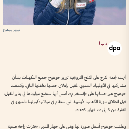
تيريز جوهوج
د ب أ
أنهت نجمة التزلج على الثلج النرويجية تيريز جوهوج جميع التكهنات بشأن
مشاركتها في الأولمبياد الشتوي المقبل بإعلان حملها بطفلها الثاني. وكشفت
جوهوج عبر حسابها على «إنستغرام»، أمس أنها ستضع مولودها في يناير المقبل،
قبل انطلاق دورة الألعاب الأولمبية التي ستقام في ميلانو/كورتينا دامبيزو في
الفترة من 6 إلى 22 فبراير 2026.
وعلقت جوهوج أسفل صورة لها وهي على جهاز المشي: «فترات راحة صعبة