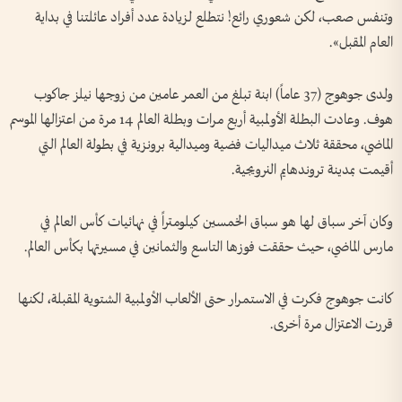
وتنفس صعب، لكن شعوري رائع! نتطلع لزيادة عدد أفراد عائلتنا في بداية
العام المقبل».
ولدى جوهوج (37 عاماً) ابنة تبلغ من العمر عامين من زوجها نيلز جاكوب
هوف. وعادت البطلة الأولمبية أربع مرات وبطلة العالم 14 مرة من اعتزالها الموسم
الماضي، محققة ثلاث ميداليات فضية وميدالية برونزية في بطولة العالم التي
أقيمت بمدينة تروندهايم النرويجية.
وكان آخر سباق لها هو سباق الخمسين كيلومتراً في نهائيات كأس العالم في
مارس الماضي، حيث حققت فوزها التاسع والثمانين في مسيرتها بكأس العالم.
كانت جوهوج فكرت في الاستمرار حتى الألعاب الأولمبية الشتوية المقبلة، لكنها
قررت الاعتزال مرة أخرى.