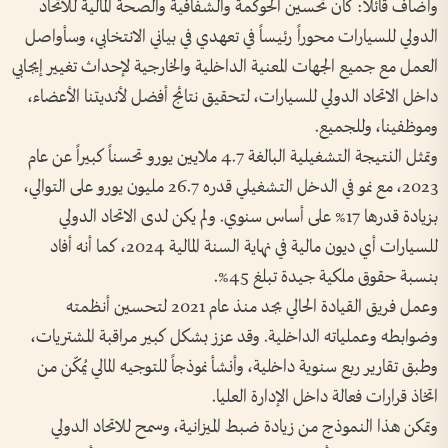
وأضاف قائلاً: كان تحسين الحوكمة والشفافية والصحة المالية للاتحاد
الدولي للسيارات محوراً رئيساً في تعهدي في بياني الانتخابي، وسأواصل
العمل مع جميع الجهات المعنية الداخلية والخارجية لإحداث تغيير إيجابي
داخل الاتحاد الدولي للسيارات، لتحقيق نتائج أفضل لأنديتنا الأعضاء،
وموظفينا، وللجميع.
وتمثل النتيجة التشغيلية البالغة 4.7 ملايين يورو تحسناً كبيراً عن عام
2023، مع نمو في الدخل التشغيلي قدره 26.7 مليون يورو على التوالي،
بزيادة قدرها 17% على أساس سنوي. ولم يكن لدى الاتحاد الدولي
للسيارات أي ديون مالية في نهاية السنة المالية 2024، كما أنه أفاد
بنسبة حقوق ملكية جيدة تبلغ 45%.
وعمل فريق القيادة الحالي بجد منذ عام 2021 لتحسين أنظمته
وضوابطه وعملياته الداخلية. وقد عزز بشكل كبير مراقبة المشتريات،
وطبق تقارير ربع سنوية داخلية، وأنشأ نموذجاً للتوجيه المالي يُمكّن من
اتخاذ قرارات فعالة داخل الإدارة العليا.
وتمكن هذا النموذج من زيادة ضبط الميزانية، وسمح للاتحاد الدولي