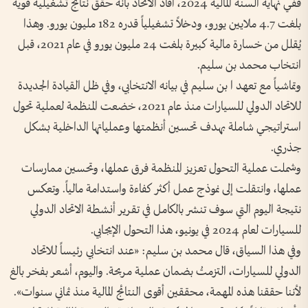
ففي نهاية السنة المالية 2024، أفاد الاتحاد بأنه حقق نتائج تشغيلية قوية
بلغت 4.7 ملايين يورو، ودخلاً تشغيلياً قدره 182 مليون يورو. وهذا
يُقلل من خسارة مالية كبيرة بلغت 24 مليون يورو في عام 2021، قبل
انتخاب محمد بن سليم.
وتماشياً مع تعهد ا بن سليم في بيانه الانتخابي، وفي ظل القيادة الجديدة
للاتحاد الدولي للسيارات منذ عام 2021، خضعت المنظمة لعملية تحول
استراتيجي شاملة بهدف تحسين أنظمتها وعملياتها الداخلية بشكل
جذري.
وشملت عملية التحول تعزيز المنظمة فرق عملها، وتحسين ممارسات
عملها، وانتقلت إلى نموذج عمل أكثر كفاءة واستدامة مالياً. وتعكس
نتيجة اليوم التي سوف تنشر بالكامل في تقرير أنشطة الاتحاد الدولي
للسيارات لعام 2024 في يونيو، هذا التحول الإيجابي.
وفي هذا السياق، قال محمد بن سليم: «عند انتخابي رئيساً للاتحاد
الدولي للسيارات، التزمتُ بضمان عملية مربحة. واليوم، أشعر بفخر بالغ
لأننا حققنا هذه المهمة، محققين أقوى النتائج المالية منذ ثماني سنوات».