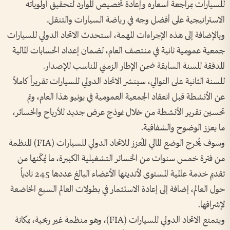
للسيارات بمراجعة أسعاره وإعادة تخصيص الموارد لتحقيق أولوياته
الاستراتيجية على أفضل وجه في رياضة السيارات والتنقل.
وبالإضافة إلى هذه الإجراءات المهمة، استحدث الاتحاد الدولي للسيارات
جمعية عمومية ثانية في منتصف العام، لضمان إعداد الحسابات المالية
المدققة للسنة السابقة ضمن الإطار الزمني المناسب للإصدار.
للسنة الثانية على التوالي، سينشر الاتحاد الدولي للسيارات تقريراً كاملاً
عن الأنشطة قبل انعقاد الجمعية العمومية في يونيو هذا العام، وتم
تحسين تقرير الأنشطة من خلال نموذج عرض جديد للأرباح والخسائر،
ما يعزز الوضوح والشفافية.
وسوف يُخرج الوضع المالي المُعزز للاتحاد الدولي للسيارات (FIA) المنظمة
من فترة خمس سنوات من الخسائر التشغيلية الكبيرة، ما يُمكّنها من
تقديم خدمة عالمية المستوى لأنديتها الأعضاء البالغ عددها 245 نادياً
حول العالم، إضافة إلى إعادة الاستثمار في بطولات العالم السبع الخاضعة
لإشرافها.
ويتمتع الاتحاد الدولي للسيارات (FIA)، وهو منظمة غير ربحية، بمكانة