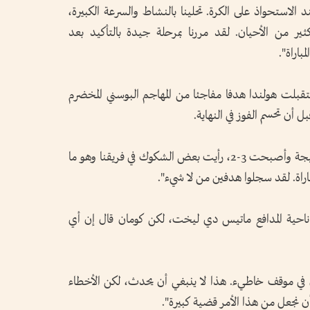
الاستحواذ على الكرة. تحلينا بالنشاط والسرعة الكبيرة،
ر من الأحيان. لقد مررنا بمرحلة جيدة بالتأكيد بعد
باراة".
من ذلك، عندما كانت النتيجة 3-1 استقبلت هولندا هدفا مفاجئا من المهاجم البوسني المخضرم
وأضاف كومان "عندما عادت البوسنة في النتيجة وأصبحت 3-2، رأيت بعض الشكوك في فريقنا وهو ما
باراة. لقد سجلوا هدفين من لا شيء".
ناحية المدافع ماتيس دي ليخت، لكن كومان قال إن أي
في موقف خاطيء. هذا لا ينبغي أن يحدث، لكن الأخطاء
ن نجعل من هذا الأمر قضية كبيرة".