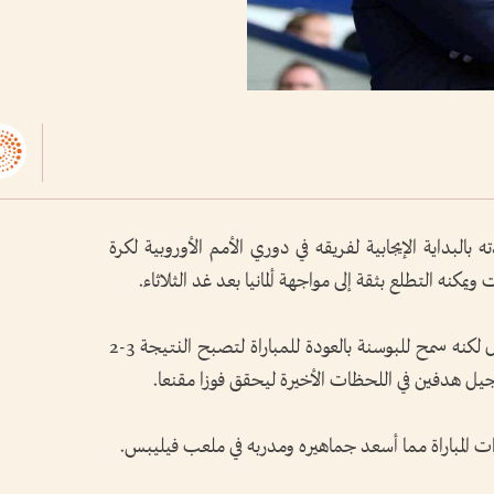
لبداية الإيجابية لفريقه في دوري الأمم الأوروبية لكرة
وتقدم المنتخب الهولندي 2-1 في الشوط الأول لكنه سمح للبوسنة بالعودة للمباراة لتصبح النتيجة 3-2
المباراة مما أسعد جماهيره ومدربه في ملعب فيليبس.