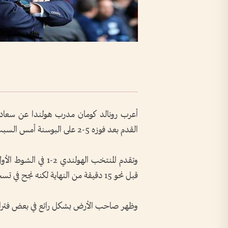
أعرب رونالد كومان مدرب هولندا عن سعادته با
القدم بعد فوزه 5-2 على البوسنة أمس السبت ويمكنه التطلع بثقة إلى مواجهة ألمانيا بعد غد الثلاثاء.
قبل نحو 15 دقيقة من النهاية لكنه نجح في تسجيل هدفين في اللحظات الأخيرة ليحقق فوزا مقنعا.
وظهر صاحب الأرض بشكل رائع في بعض فترات 