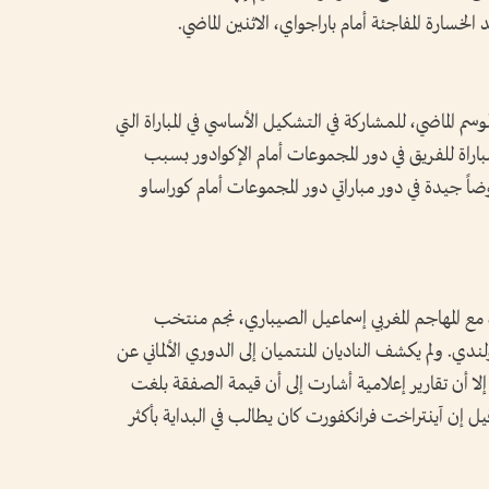
 الخسارة المفاجئة أمام باراجواي، الاثنين الماضي.
وسم الماضي، للمشاركة في التشكيل الأساسي في المباراة التي
اراة للفريق في دور المجموعات أمام الإكوادور بسبب
اً جيدة في دور مباراتي دور المجموعات أمام كوراساو
ده مع المهاجم المغربي إسماعيل الصيباري، نجم منتخب
ندي. ولم يكشف الناديان المنتميان إلى الدوري الألماني عن
 إلا أن تقارير إعلامية أشارت إلى أن قيمة الصفقة بلغت
 دولار»، بينما قيل إن آينتراخت فرانكفورت كان يطالب في البداية بأكثر