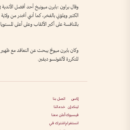
وقال براون :بايرن ميونيخ أحد أفضل الأندية ف
الكثير ويملؤني بالفخر، كما أنني أنحدر من ولاي
بالمنافسة على أكبر الألقاب وعلى أعلى المستوي
وكان بايرن ميونخ يبحث عن التعاقد مع ظهير أ
المتكررة لألفونسو ديفيز.
إكس
اتصل بنا
لينكدإن
خدماتنا
فيسبوك
أعلن معنا
انستغرام
اشترك في