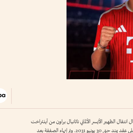
ل انتقال الظهير الأيسر الألماني ناثانيال براون من آينتراخت
فرانكفورت إلى بايرن. ووقع براون «23 عاماً»، على عقد يمتد حتى 30 يونيو 2031. وتم إنهاء الصفقة بعد