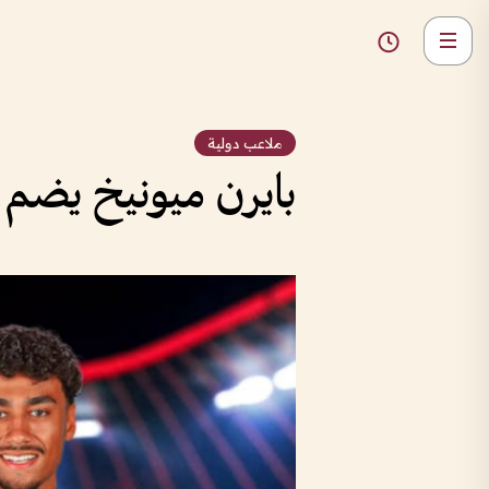
ملاعب دولية
بايرن ميونيخ يضم ن