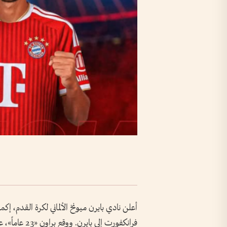
أعلن نادي بايرن ميونخ الألماني لكرة القدم، إكما