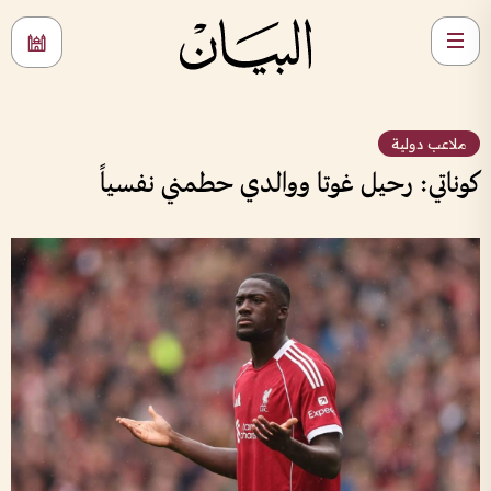
ملاعب دولية
كوناتي: رحيل غوتا ووالدي حطمني نفسياً