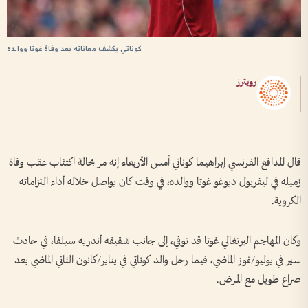
كوناتي يكشف معاناته بعد وفاة غوتا ووالده
رويترز
قال المدافع الفرنسي إبراهيما كوناتي أمس الأربعاء إنه مر بحالة اكتئاب عقب وفاة
زميله في ليفربول ديوغو غوتا ووالده، في وقت كان يواصل خلاله أداء التزاماته
الكروية.
وكان المهاجم البرتغالي غوتا قد توفي، إلى جانب شقيقه أندريه سيلفا، في حادث
سير في يوليو/تموز الماضي، فيما رحل والد كوناتي في يناير/كانون الثاني الماضي بعد
صراع طويل مع المرض.