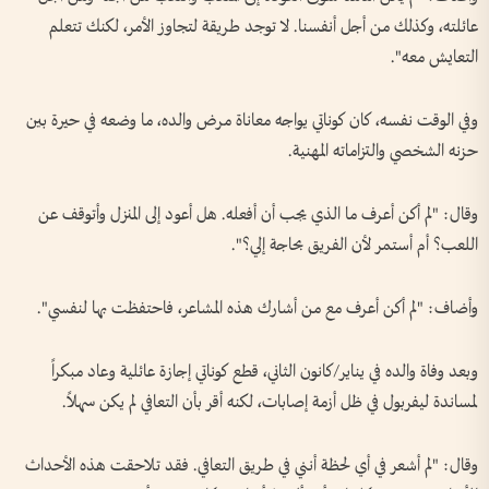
عائلته، وكذلك من أجل أنفسنا. لا توجد طريقة لتجاوز الأمر، لكنك تتعلم
التعايش معه".
وفي الوقت نفسه، كان كوناتي يواجه معاناة مرض والده، ما وضعه في حيرة بين
حزنه الشخصي والتزاماته المهنية.
وقال: "لم أكن أعرف ما الذي يجب أن أفعله. هل أعود إلى المنزل وأتوقف عن
اللعب؟ أم أستمر لأن الفريق بحاجة إلي؟".
وأضاف: "لم أكن أعرف مع من أشارك هذه المشاعر، فاحتفظت بها لنفسي".
وبعد وفاة والده في يناير/كانون الثاني، قطع كوناتي إجازة عائلية وعاد مبكراً
لمساندة ليفربول في ظل أزمة إصابات، لكنه أقر بأن التعافي لم يكن سهلاً.
وقال: "لم أشعر في أي لحظة أنني في طريق التعافي. فقد تلاحقت هذه الأحداث