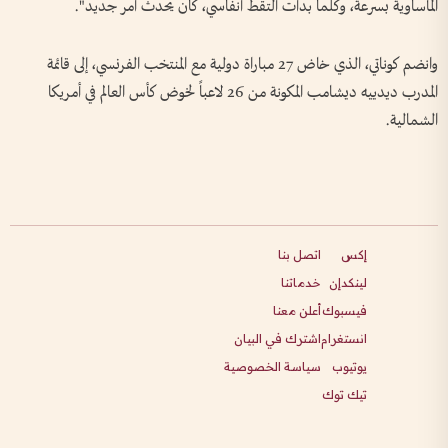
المأساوية بسرعة، وكلما بدأت ألتقط أنفاسي، كان يحدث أمر جديد".
وانضم كوناتي، الذي خاض 27 مباراة دولية مع المنتخب الفرنسي، إلى قائمة
المدرب ديدييه ديشامب المكونة من 26 لاعباً لخوض كأس العالم في أمريكا
الشمالية.
إكس
اتصل بنا
لينكدإن
خدماتنا
فيسبوك
أعلن معنا
انستغرام
اشترك في البيان
يوتيوب
سياسة الخصوصية
تيك توك