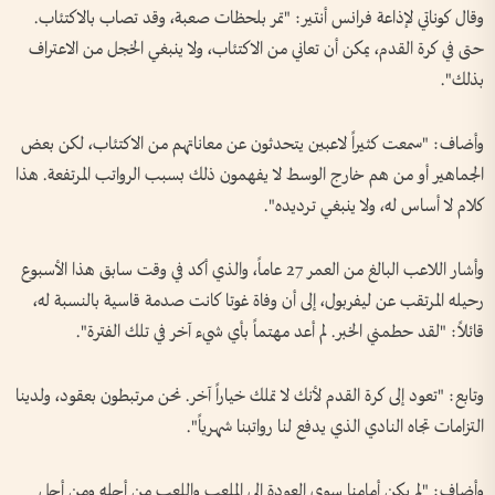
وقال كوناتي لإذاعة فرانس أنتير: "تمر بلحظات صعبة، وقد تصاب بالاكتئاب.
حتى في كرة القدم، يمكن أن تعاني من الاكتئاب، ولا ينبغي الخجل من الاعتراف
بذلك".
وأضاف: "سمعت كثيراً لاعبين يتحدثون عن معاناتهم من الاكتئاب، لكن بعض
الجماهير أو من هم خارج الوسط لا يفهمون ذلك بسبب الرواتب المرتفعة. هذا
كلام لا أساس له، ولا ينبغي ترديده".
وأشار اللاعب البالغ من العمر 27 عاماً، والذي أكد في وقت سابق هذا الأسبوع
رحيله المرتقب عن ليفربول، إلى أن وفاة غوتا كانت صدمة قاسية بالنسبة له،
قائلاً: "لقد حطمني الخبر. لم أعد مهتماً بأي شيء آخر في تلك الفترة".
وتابع: "تعود إلى كرة القدم لأنك لا تملك خياراً آخر. نحن مرتبطون بعقود، ولدينا
التزامات تجاه النادي الذي يدفع لنا رواتبنا شهرياً".
وأضاف: "لم يكن أمامنا سوى العودة إلى الملعب واللعب من أجله ومن أجل