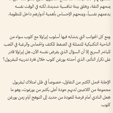
يمنحهم الثقة، ويخلق بيئة تنافسية شديدة، لكنه في الوقت نفسه
يدعمهم نفسياً، ويمنحهم الإحساس بأهمية أدوارهم داخل المنظومة.
ومع كل الجوانب التي يتشابه فيها أسلوب إيراولا مع كلوب سواء من
الناحية التكتيكية المتمثلة في الضغط المكثف والحماس والرغبة في اللعب
المباشر السريع إلا أن السؤال الذي يفرض نفسه الآن، هل إيراولا قادر
على تكرار التأثير، الذي أحدثه يورغن كلوب خلال فترة تدريبه لليفربول؟
الإجابة تحمل الكثير من التفاؤل، خصوصاً في ظل امتلاك ليفربول
مجموعة من اللاعبين لديهم جودة أعلى بكثير من بورنموث، وهو ما
يجعل النادي أمام فرصة للعودة من جديد إلى التوهج أيام زمن يورغن
كلوب.