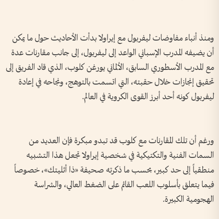
ومنذ أنباء مفاوضات ليفربول مع إيراولا بدأت الأحاديث حول ما يمكن
أن يضيفه المدرب الإسباني الواعد إلى ليفربول، إلى جانب مقارنات عدة
مع المدرب الأسطوري السابق، الألماني يورغن كلوب، الذي قاد الفريق إلى
تحقيق إنجازات خلال حقبته، التي اتسمت بالتوهج، ونجاحه في إعادة
ليفربول كونه أحد أبرز القوى الكروية في العالم.
ورغم أن تلك المقارنات مع كلوب قد تبدو مبكرة فإن العديد من
السمات الفنية والتكتيكية في شخصية إيراولا تجعل هذا التشبيه
منطقياً إلى حد كبير، بحسب ما ذكرته صحيفة «ذا أثليتك»، خصوصاً
فيما يتعلق بأسلوب اللعب القائم على الضغط العالي، والشراسة
الهجومية الكبيرة.