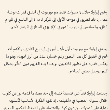
ونجح إيراولا خلال 3 سنوات فقط مع بورنموث في تحقيق قفزات نوعية
معه، إذ قاد الفريق في موسمه الأول إلى المركز الـ 12 ثم إلى التاسع في الموسم
الثاني، والسادس في ترتيب الدوري الإنجليزي الممتاز في الموسم الأخير.
وحقق إيراولا مع بورنموث أول تأهل أوروبي في تاريخ النادي، والأهم أنه
نجح في تحقيق كل هذا التطور رغم خسارة عدد من أبرز نجومه، وهو ما
يعكس قدرته على تطوير اللاعبين، وإعادة بناء الفريق دون التأثر بشكل
كبير برحيل بعض العناصر.
ويعتمد إيراولا فنياً على فلسفة تشبه إلى حد بعيد ما قدمه يورغن كلوب
خلال سنواته الذهبية في «أنفيلد»، إذ تقوم الفكرة الأساسية لأسلوبه
بداية على التحرك من دون كرة، والاعتماد على الضغط العكسي السريع،