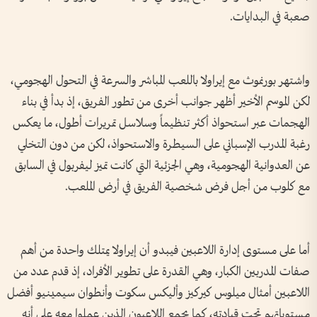
صعبة في البدايات.
واشتهر بورنموث مع إيراولا باللعب المباشر والسرعة في التحول الهجومي،
لكن الموسم الأخير أظهر جوانب أخرى من تطور الفريق، إذ بدأ في بناء
الهجمات عبر استحواذ أكثر تنظيماً وسلاسل تمريرات أطول، ما يعكس
رغبة المدرب الإسباني على السيطرة والاستحواذ، لكن من دون التخلي
عن العدوانية الهجومية، وهي الجزئية التي كانت تميز ليفربول في السابق
مع كلوب من أجل فرض شخصية الفريق في أرض الملعب.
أما على مستوى إدارة اللاعبين فيبدو أن إيراولا يمتلك واحدة من أهم
صفات المدربين الكبار، وهي القدرة على تطوير الأفراد، إذ قدم عدد من
اللاعبين أمثال ميلوس كيركيز وأليكس سكوت وأنطوان سيمينيو أفضل
مستوياتهم تحت قيادته، كما يجمع اللاعبون الذين عملوا معه على أنه