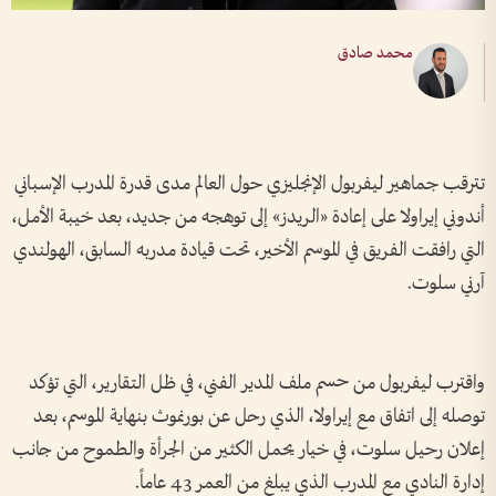
محمد صادق
تترقب جماهير ليفربول الإنجليزي حول العالم مدى قدرة المدرب الإسباني
أندوني إيراولا على إعادة «الريدز» إلى توهجه من جديد، بعد خيبة الأمل،
التي رافقت الفريق في الموسم الأخير، تحت قيادة مدربه السابق، الهولندي
آرني سلوت.
واقترب ليفربول من حسم ملف المدير الفني، في ظل التقارير، التي تؤكد
توصله إلى اتفاق مع إيراولا، الذي رحل عن بورنموث بنهاية الموسم، بعد
إعلان رحيل سلوت، في خيار يحمل الكثير من الجرأة والطموح من جانب
إدارة النادي مع المدرب الذي يبلغ من العمر 43 عاماً.