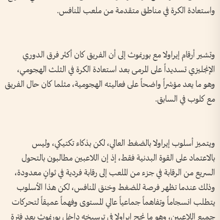
واستعادة الكرة في مناطق متقدمة من ملعب المنافس.
وتشير أرقام إيراولا مع بورنموث إلى أن الفريق كان أكثر فرق الدوري
الإنجليزي تسديداً على المرمى بعد استعادة الكرة في الثلث الهجومي،
وهو ما يعد مؤشراً واضحاً على فعاليته الهجومية، مثلما كان حال الفريق
مع كلوب في السابق.
ويتميز أسلوب إيراولا بالضغط العالي، لكن بذكاء تكتيكي، وليس
بالاعتماد على القوة البدنية فقط، إذ إن اللاعبين مطالبون بالتحول
السريع من الرقابة في جزء من الملعب إلى رقابة فردية في ثوانٍ معدودة،
وذلك عندما تظهر فرصة للضغط وخنق المنافس، لكن هذا الأسلوب
يتطلب انسجاماً وتفاهماً جماعياً عالي المستوى وفهماً عميقاً لتحركات
جميع اللاعبين، وهو ما نجح إيراولا في ترسيخه داخل بورنموث بعد فترة