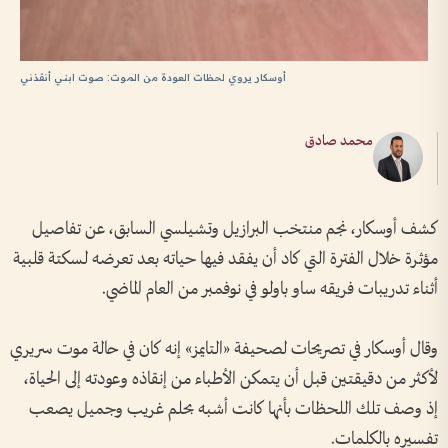
أوسكار يروي لحظات العودة من الموت: صوت ابني أنقذني
محمد صادق
كشف أوسكار، نجم منتخب البرازيل وتشيلسي السابق، عن تفاصيل
مؤثرة خلال الفترة التي كاد أن يفقد فيها حياته بعد تعرضه لسكتة قلبية
أثناء تدريبات فريقه ساو باولو في نوفمبر من العام الماضي.
وقال أوسكار في تصريحات لصحيفة «التايمز» إنه كان في حالة موت سريري
لأكثر من دقيقتين قبل أن يتمكن الأطباء من إنقاذه وعودته إلى الحياة،
إذ وصف تلك اللحظات بأنها كانت أشبه بحلم غريب وجميل يصعب
تفسيره بالكلمات.