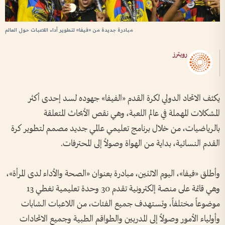
مبادرة جديدة من «فيفا» لتطوير أداء اللاعبات حول العالم
رويترز
يكثف الاتحاد الدولي لكرة القدم «الفيفا» جهوده لسد إحدى أكثر
المشكلات المهملة في عالم اللعبة، وهي نقص الأبحاث المتعلقة
بالرياضيات، من خلال برنامج تعليمي عالمي جديد مصمم لتطوير كرة
القدم النسائية، بداية من الهواة وصولاً إلى المحترفات.
وأطلق «فيفا»، اليوم الاثنين، مبادرة بعنوان «الصحة والأداء لدى المرأة»،
وهي قائمة على منصة إلكترونية تقدم 30 وحدة تعليمية تغطي 13
موضوعاً مختلفاً، وتستهدف جميع الفئات، من اللاعبات الشابات
وأولياء الأمور وصولاً إلى المدربين والطواقم الطبية وجميع الاتحادات