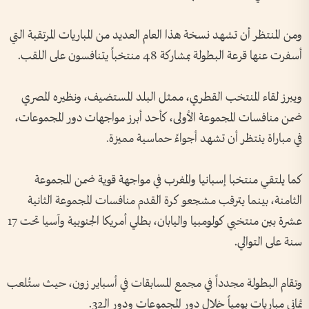
ومن المنتظر أن تشهد نسخة هذا العام العديد من المباريات المرتقبة التي
أسفرت عنها قرعة البطولة بمشاركة 48 منتخباً يتنافسون على اللقب.
ويبرز لقاء المنتخب القطري، ممثل البلد المستضيف، ونظيره المصري
ضمن منافسات المجموعة الأولى، كأحد أبرز مواجهات دور المجموعات،
في مباراة ينتظر أن تشهد أجواءً حماسية مميزة.
كما يلتقي منتخبا إسبانيا والمغرب في مواجهة قوية ضمن المجموعة
الثامنة، بينما يترقب مشجعو كرة القدم منافسات المجموعة الثانية
عشرة بين منتخبي كولومبيا واليابان، بطلي أمريكا الجنوبية وآسيا تحت 17
سنة على التوالي.
وتقام البطولة مجدداً في مجمع المسابقات في أسباير زون، حيث ستُلعب
ثماني مباريات يومياً خلال دور المجموعات ودور الـ32.