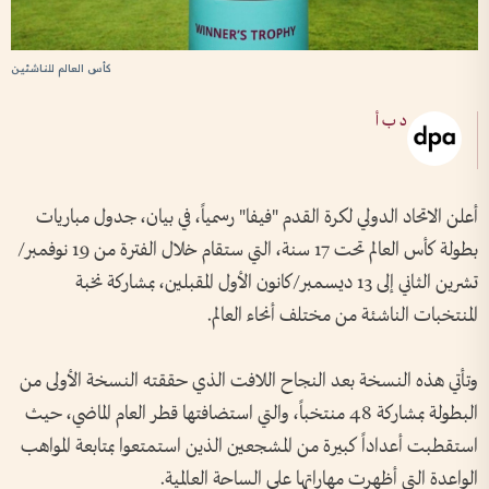
كأس العالم للناشئين
د ب أ
أعلن الاتحاد الدولي لكرة القدم "فيفا" رسمياً، في بيان، جدول مباريات
بطولة كأس العالم تحت 17 سنة، التي ستقام خلال الفترة من 19 نوفمبر/
تشرين الثاني إلى 13 ديسمبر/كانون الأول المقبلين، بمشاركة نخبة
المنتخبات الناشئة من مختلف أنحاء العالم.
وتأتي هذه النسخة بعد النجاح اللافت الذي حققته النسخة الأولى من
البطولة بمشاركة 48 منتخباً، والتي استضافتها قطر العام الماضي، حيث
استقطبت أعداداً كبيرة من المشجعين الذين استمتعوا بمتابعة المواهب
الواعدة التي أظهرت مهاراتها على الساحة العالمية.