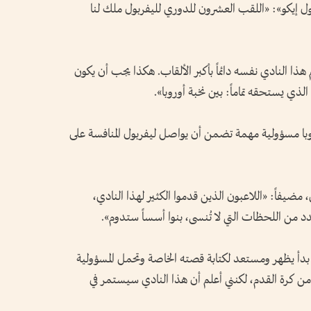
 إيكو»: «اللقب العشرون للدوري لليفربول ملك لنا
 النادي نفسه دائماً بأكبر الألقاب. هكذا يجب أن يكون
ن الذي يستحقه تماماً: بين نخبة أوروبا».
روبا مسؤولية مهمة تضمن أن يواصل ليفربول المنافسة على
يفاً: «اللاعبون الذين قدموا الكثير لهذا النادي،
 من اللحظات التي لا تُنسى، بنوا أسساً ستدوم».
أ يظهر ومستعد لكتابة قصته الخاصة وتحمل المسؤولية
 من كرة القدم، لكنني أعلم أن هذا النادي سيستمر في