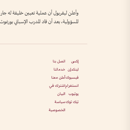
وأعلن ليفربول أن عملية تعيين خليفة له جارية ح
المسؤولية، بعد أن قاد المدرب الإسباني بورنموث 
إكس
اتصل بنا
لينكدإن
خدماتنا
فيسبوك
أعلن معنا
انستغرام
اشترك في
يوتيوب
البيان
تيك توك
سياسة
الخصوصية