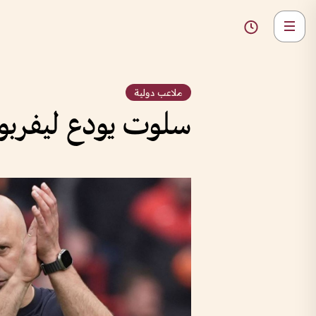
ملاعب دولية
سلوت يودع ليفربول