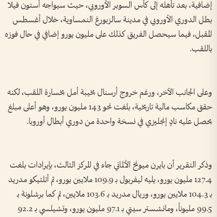
إضافية، بعد تأهله إلى كأس السوبر الأوروبي، حيث سيواجه أستون فيلا
بطل الدوري الأوروبي في مدينة سالزبورغ النمساوية، خلال أغسطس
المقبل، فيما سيحصل الفريق كذلك على مليون يورو إضافي في حال فوزه
باللقب.
وعلى الجانب الآخر، ورغم خروج أرسنال بخيبة أمل بخسارة اللقب، لكنه
حقق مكاسب مالية تاريخية، بلغت نحو 143 مليون يورو، وهو أعلى مبلغ
يحصل عليه نادٍ إنجليزي في نسخة واحدة من دوري أبطال أوروبا.
وذكر التقرير أن بايرن ميونخ الألماني جاء في المركز الثالث، بإيرادات بلغت
127.4 مليون يورو، يليه ليفربول بـ 109.9 ملايين يورو، ثم أتلتيكو مدريد
بـ 104.3 ملايين يورو، وريال مدريد بـ 103.6 ملايين، ثم كما برشلونة بـ
99.5 مليوناً، ومانشستر سيتي بـ 97.1 مليون يورو، وتشيلسي بـ 92.2