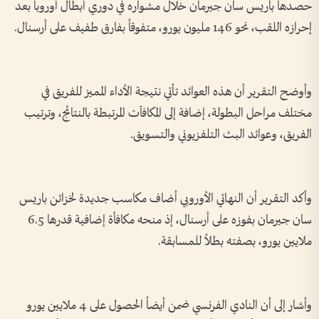
حصدها باريس سان جيرمان خلال مشواره في دوري أبطال أوروبا بعد
إحرازه اللقب، نحو 146 مليون يورو، متفوقاً بفارق طفيف على أرسنال.
وأوضح التقرير أن هذه العوائد تأتي نتيجة الأداء المميز للفريق في
مختلف مراحل البطولة، إضافة إلى المكافآت المرتبطة بالنتائج، وترتيب
الفريق، وعوائد البث التلفزيوني والتسويق.
وأكد التقرير أن النهائي الأوروبي أضاف مكاسب جديدة لخزائن باريس
سان جيرمان بفوزه على أرسنال، إذ منحه مكافأة إضافية قدرها 6.5
ملايين يورو، بصفته بطلاً للمسابقة.
وأشار إلى أن النادي الفرنسي ضمن أيضاً الحصول على 4 ملايين يورو