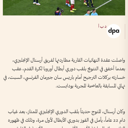
د ب أ
واصلت عقدة النهائيات القارية مطاردتها لفريق أرسنال الإنجليزي،
بعدما أخفق في التتويج بلقب دوري أبطال أوروبا لكرة القدم، عقب
خسارته بركلات الترجيح أمام باريس سان جيرمان الفرنسي، السبت، في
نهائي المسابقة بالعاصمة المجرية بودابست.
وكان أرسنال، المتوج حديثاً بلقب الدوري الإنجليزي الممتاز، بعد غياب
دام 22 عاماً، يأمل في الفوز بدوري الأبطال لأول مرة، وذلك في ظهوره