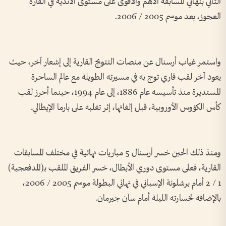
الثاني بنهائي المسابقة الأهم والأقوى على مستوى الأندية في القارة
العجوز، بعد موسم 2005 / 2006.
واستمر غياب أرسنال عن منصات التتويج القارية إلى إشعار آخر، حيث
يعود آخر لقب قاري توج به في مسيرته الطويلة مع عالم الساحرة
المستديرة منذ تأسيسه عام 1886، إلى عام 1994، حينما أحرز لقب
كأس الكؤوس الأوروبية، قبل إلغائها، إثر تغلبه على بارما الإيطالي.
ومنذ ذلك الحين خسر أرسنال 5 مباريات نهائية في مختلف المسابقات
القارية، فعلى مستوى دوري الأبطال، خسر الفريق الملقب بـ(المدفعجية)
1 / 2 أمام برشلونة الإسباني في نهائي البطولة موسم 2005 / 2006،
بالإضافة لخسارته الليلة أمام سان جيرمان.