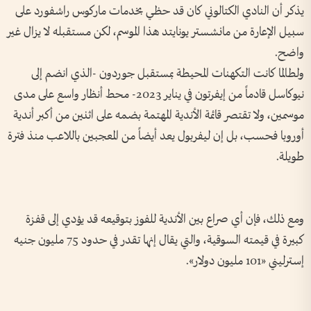
يذكر أن النادي الكتالوني كان قد حظي بخدمات ماركوس راشفورد على
سبيل الإعارة من مانشستر يونايتد هذا الموسم، لكن مستقبله لا يزال غير
واضح.
ولطالما كانت التكهنات المحيطة بمستقبل جوردون -الذي انضم إلى
نيوكاسل قادماً من إيفرتون في يناير 2023- محط أنظار واسع على مدى
موسمين، ولا تقتصر قائمة الأندية المهتمة بضمه على اثنين من أكبر أندية
أوروبا فحسب، بل إن ليفربول يعد أيضاً من المعجبين باللاعب منذ فترة
طويلة.
ومع ذلك، فإن أي صراع بين الأندية للفوز بتوقيعه قد يؤدي إلى قفزة
كبيرة في قيمته السوقية، والتي يقال إنها تقدر في حدود 75 مليون جنيه
إسترليني «101 مليون دولار».