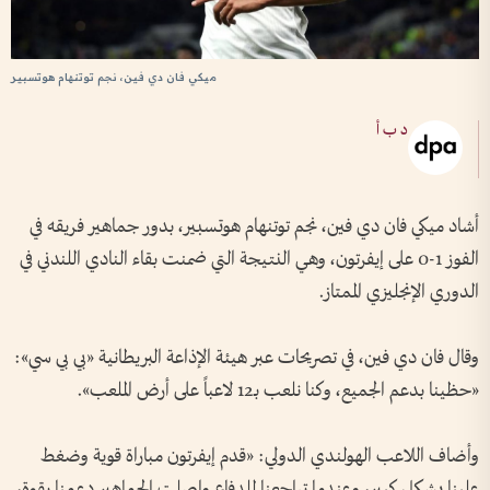
ميكي فان دي فين، نجم توتنهام هوتسبير
د ب أ
أشاد ميكي فان دي فين، نجم توتنهام هوتسبير، بدور جماهير فريقه في
الفوز 1-0 على إيفرتون، وهي النتيجة التي ضمنت بقاء النادي اللندني في
الدوري الإنجليزي الممتاز.
وقال فان دي فين، في تصريحات عبر هيئة الإذاعة البريطانية «بي بي سي»:
«حظينا بدعم الجميع، وكنا نلعب بـ12 لاعباً على أرض الملعب».
وأضاف اللاعب الهولندي الدولي: «قدم إيفرتون مباراة قوية وضغط
علينا بشكل كبير، وعندما تراجعنا للدفاع واصلت الجماهير دعمنا بقوة،