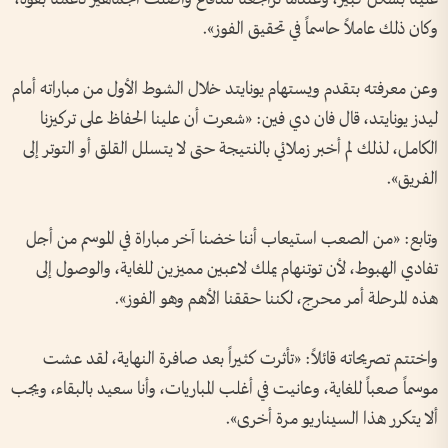
وكان ذلك عاملاً حاسماً في تحقيق الفوز».
وعن معرفته بتقدم ويستهام يونايتد خلال الشوط الأول من مباراته أمام
ليدز يونايتد، قال فان دي فين: «شعرت أن علينا الحفاظ على تركيزنا
الكامل، لذلك لم أخبر زملائي بالنتيجة حتى لا يتسلل القلق أو التوتر إلى
الفريق».
وتابع: «من الصعب استيعاب أننا خضنا آخر مباراة في الموسم من أجل
تفادي الهبوط، لأن توتنهام يملك لاعبين مميزين للغاية، والوصول إلى
هذه المرحلة أمر محرج، لكننا حققنا الأهم وهو الفوز».
واختتم تصريحاته قائلاً: «تأثرت كثيراً بعد صافرة النهاية، لقد عشت
موسماً صعباً للغاية، وعانيت في أغلب المباريات، وأنا سعيد بالبقاء، ويجب
ألا يتكرر هذا السيناريو مرة أخرى».