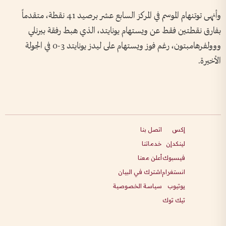
وأنهى توتنهام الموسم في المركز السابع عشر برصيد 41 نقطة، متقدماً
بفارق نقطتين فقط عن ويستهام يونايتد، الذي هبط رفقة بيرنلي
ووولفرهامبتون، رغم فوز ويستهام على ليدز يونايتد 3-0 في الجولة
الأخيرة.
إكس
اتصل بنا
لينكدإن
خدماتنا
فيسبوك
أعلن معنا
انستغرام
اشترك في البيان
يوتيوب
سياسة الخصوصية
تيك توك