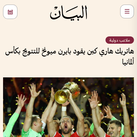
ملاعب دولية
هاتريك هاري كين يقود بايرن ميونخ للتتويج بكأس
ألمانيا