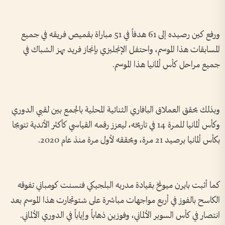
ورفع كين رصيده إلى 61 هدفاً في 51 مباراة بقميص فريقه في جميع
المسابقات هذا الموسم، واحتفل الإنجليزي بإنجاز فريد بهز الشباك في
جميع مراحل كأس ألمانيا هذا الموسم.
وبذلك يحقق العملاق البافاري الثنائية المحلية بالجمع بين لقبي الدوري
وكأس ألمانيا للمرة 14 في تاريخه، ليعزز رقمه القياسي كأكثر الأندية تتويجا
بكأس ألمانيا برصيد 21 مرة، ويحققه لأول مرة منذ عام 2020.
كما أثبت بايرن ميونخ بقيادة مدربه البلجيكي فنسنت كومباني تفوقه
الكاسح بالفوز في أربع مواجهات مباشرة على شتوتجارت هذا الموسم بعد
انتصار في كأس السوبر الألماني، وفوزين ذهاباً وإياباً في الدوري الألماني.