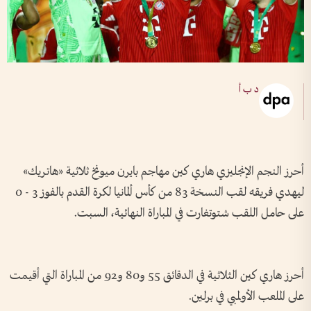
د ب أ
أحرز النجم الإنجليزي هاري كين مهاجم بايرن ميونخ ثلاثية «هاتريك»
ليهدي فريقه لقب النسخة 83 من كأس ألمانيا لكرة القدم بالفوز 3 - 0
على حامل اللقب شتوتغارت في المباراة النهائية، السبت.
أحرز هاري كين الثلاثية في الدقائق 55 و80 و92 من المباراة التي أقيمت
على الملعب الأولمبي في برلين.