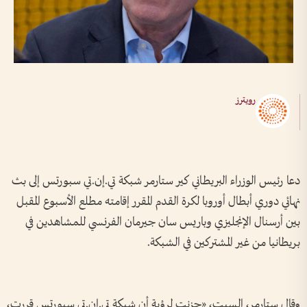
رويترز
دعا رئيس ​الوزراء البريطاني كير ستارمر شبكة تي.إن.تي ‌سبورتس ​إلى بث
نهائي دوري أبطال أوروبا لكرة القدم المقرر إقامته مطلع الأسبوع المقبل
بين أرسنال الإنجليزي وباريس سان جيرمان الفرنسي للمشاهدين في
بريطانيا من غير المشتركين في الشبكة.
وقال ستارمر، السبت، «حزنت لرؤية أن شبكة تي.إن.تي سبورتس قررت،