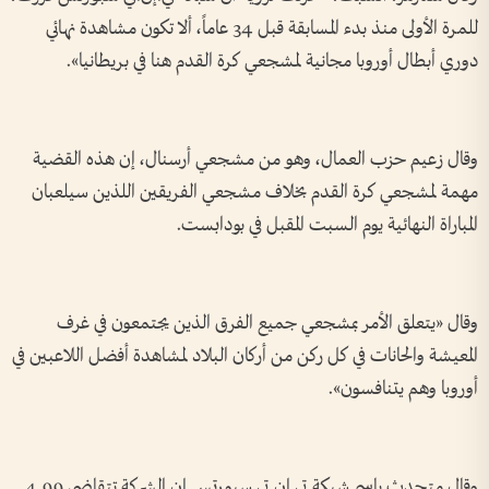
للمرة الأولى منذ بدء المسابقة قبل 34 عاماً، ألا تكون مشاهدة نهائي
دوري أبطال ‌أوروبا مجانية لمشجعي كرة القدم هنا في بريطانيا».
وقال زعيم حزب العمال، وهو من مشجعي أرسنال، ‌إن هذه القضية
مهمة لمشجعي كرة القدم ‌بخلاف مشجعي الفريقين اللذين سيلعبان
المباراة النهائية ‌يوم السبت المقبل في ‌بودابست.
وقال «يتعلق الأمر بمشجعي جميع الفرق الذين يجتمعون في غرف
المعيشة ​والحانات في ‌كل ركن ​من أركان البلاد لمشاهدة ⁠أفضل اللاعبين في
أوروبا وهم يتنافسون».
وقال متحدث باسم شبكة تي.إن.تي سبورتس إن الشركة تتقاضى 4.99