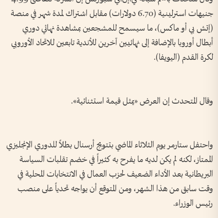
جنيهات ​استرلينية (6.70 ⁠دولارات) مقابل ⁠اشتراك لمدة شهر في منصة
(إتش بي أو ماكس)، ما سيسمح للمشجعين بمشاهدة نهائي دوري
أبطال أوروبا بالإضافة ⁠إلى نهائيين آخرين للأندية تابعين للاتحاد الأوروبي
لكرة القدم (اليويفا).
وقال المتحدث إن العرض «يمثل قيمة استثنائية».
واحتفل ستارمر يوم الثلاثاء الماضي بتتويج أرسنال بطلاً للدوري الإنجليزي
الممتاز، لكنه لم يكن لديه ‌ما يفرح به كثيراً في خضم تقلبات السياسة
البريطانية بعد ​الأداء الضعيف لحزب العمال في الانتخابات المحلية في
وقت سابق من هذا الشهر، ومن المتوقع أن يواجه تحدياً على منصب
رئيس الوزراء.