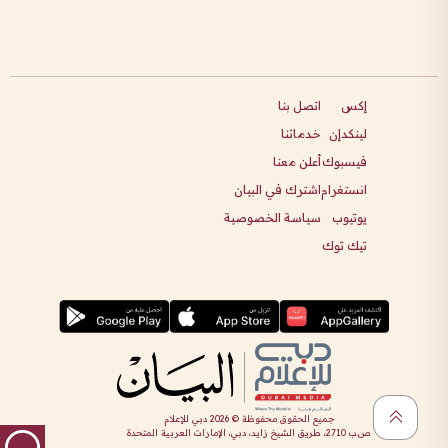
إكس
اتصل بنا
لينكدإن
خدماتنا
فيسبوك
أعلن معنا
انستغرام
اشترك في البيان
يوتيوب
سياسة الخصوصية
تيك توك
جميع الحقوق محفوظة ©
2026
دبي للإعلام
ص.ب 2710، طريق الشيخ زايد، دبي، الإمارات العربية المتحدة