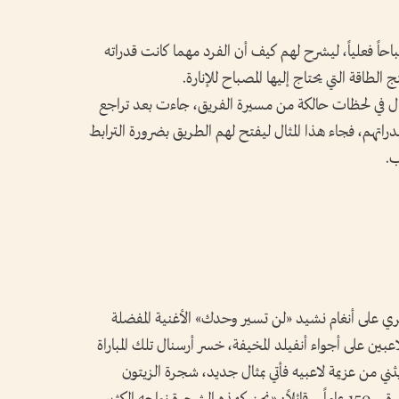
حاً فعلياً، ليشرح لهم كيف أن الفرد مهما كانت قدراته
طاقة التي يحتاج إليها المصباح للإنارة.
ل في لحظات حالكة من مسيرة الفريق، جاءت بعد تراجع
دراتهم، فجاء هذا المثال ليفتح لهم الطريق بضرورة الترابط
ب.
ري على أنغام نشيد «لن تسير وحدك» الأغنية المفضلة
عبين على أجواء أنفيلد المخيفة، خسر أرسنال تلك المباراة
م يترك الأمر يثني من عزيمة لاعبيه فأتي بمثال جديد، شجرة الزيتون