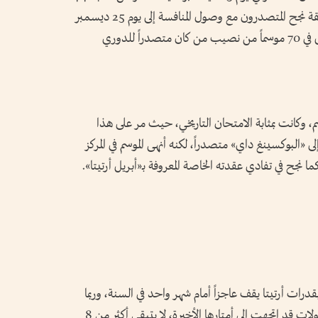
% لتحقيق اللقب، فمن أصل 126 موسماً سابقة نجح المتصدرون مع وصول المنافسة إلى يوم 25 ديسمبر
في 56 موسماً فقط في التتويج، بينما كان الفشل في 70 موسماً من نصيب من كان متصدراً للدوري
سم، وكانت بمثابة الامتحان التاريخي، حيث مر على هذا
«البوكسينغ داي» متصدراً، لكنه أنهى الموسم في المركز
ما نجح في تفادي عقدته الخاصة المعروفة بـ«أبريل أرتيتا».
ت أرتيتا يقف عاجزاً أمام شهر واحد في السنة، وربما
هو ما يسمى بشهر الحصاد، فعنده تكون البطولات قد اتجهت إلى أمتارها الأخيرة، لا يتبقى أكثر من 8