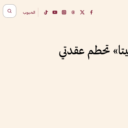
المبوب
تا» تحطم عقدتي