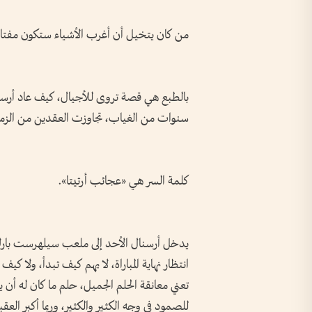
من كان يتخيل أن أغرب الأشياء ستكون مفتاح
بالطبع هي قصة تروى للأجيال، كيف عاد أرسنا
سنوات من الغياب، تجاوزت العقدين من الزما
كلمة السر هي «عجائب أرتيتا».
يدخل أرسنال الأحد إلى ملعب سيلهرست بارك
انتظار نهاية المباراة، لا يهم كيف تبدأ، ولا كي
تعني معانقة الحلم الجميل، حلم ما كان له أن
للصمود في وجه الكثير والكثير، وربما أكبر ال