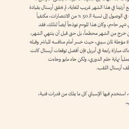
رتيتا في هذا الشهر غريب للغاية، لم يحقق أرسنال بقيادة
المدرب الإسباني انتصارات تذكر، بل لم «ينجح» في الوصول إلى نسبة الـ 50 % من الانتصارات، مكتفياً
الفوز بنسبة وصلت فقط إلى 41 % في شهر حاسم، وكان هذا الموسم نموذجاً أيضاً لذلك، فقد
تي، ولكن خرج من الشهر محطماً، بل حتى قبل أن ينتهي الشهر،
صداري إلى 3 نقاط مع مباراة مؤجلة لمان سيتي، حيث خسر أمام منافسه المباشر وقبله
هناك مباراة رابعة في أبريل فإن أفضل توقعات أرسنال كانت
ياً نهاية حلم الدوري، ولكن جاء مايو وجاءت
خطف أرسنال اللقب.
لتتويج احتاج من أرتيتا 8 سنوات، استخدم فيها الإسباني كل ما يملك من قدرات فنية،
.