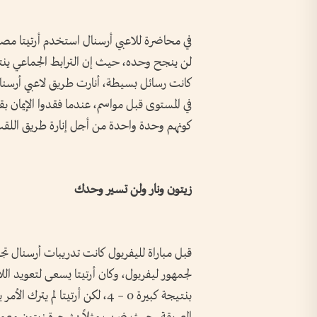
في محاضرة للاعبي أرسنال استخدم أرتيتا مصبا
لن ينجح وحده، حيث إن الترابط الجماعي ينتج ال
كانت رسائل بسيطة، أنارت طريق لاعبي أرسنا
في المستوى قبل مواسم، عندما فقدوا الإيمان بق
كونهم وحدة واحدة من أجل إنارة طريق اللق
زيتون ونار ولن تسير وحدك
قبل مباراة لليفربول كانت تدريبات أرسنال تج
لجمهور ليفربول، وكان أرتيتا يسعى لتعويد اللا
بنتيجة كبيرة 0 – 4، لكن أرتيتا ل