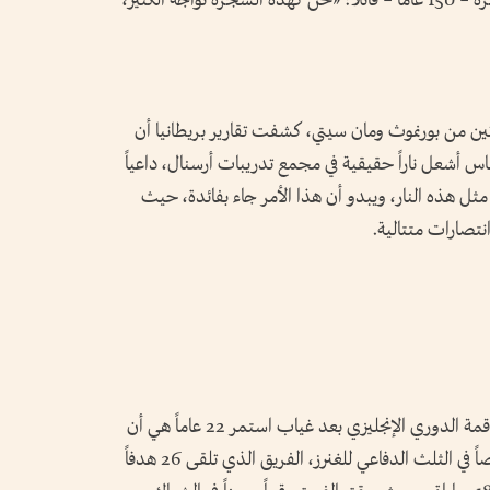
العريقة، حيث ضرب مثلاً بشجرة زيتون معمرة – 150 عاماً – قائلاً: «نحن كهذه الشجرة نواجه الكثير،
ين من بورنموث ومان سيتي، كشفت تقارير بريطانيا أن
اس أشعل ناراً حقيقية في مجمع تدريبات أرسنال، داعياً
مثل هذه النار، ويبدو أن هذا الأمر جاء بفائدة، حيث
انتصارات متتالية.
واحدة من الأسلحة التي وضعت أرسنال على قمة الدوري الإنجليزي بعد غياب استمر 22 عاماً هي أن
الفريق تميز عن غيره بتركيزه العالي جداً، خصوصاً في الثلث الدفاعي للغنرز، الفريق الذي تلقى 26 هدفاً