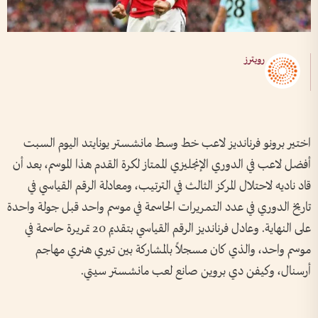
رويترز
اختير برونو ​فرنانديز لاعب خط وسط مانشستر يونايتد ‌اليوم ​السبت
أفضل لاعب في الدوري الإنجليزي الممتاز لكرة القدم هذا الموسم، بعد أن
قاد ناديه لاحتلال المركز الثالث في الترتيب، ومعادلة الرقم القياسي في
تاريخ الدوري في عدد التمريرات ⁠الحاسمة في موسم واحد قبل جولة واحدة
على النهاية. وعادل فرنانديز الرقم القياسي بتقديم 20 تمريرة حاسمة في
موسم واحد، والذي كان ‌مسجلاً بالمشاركة بين تيري هنري مهاجم
أرسنال، وكيفن دي بروين صانع لعب مانشستر سيتي.