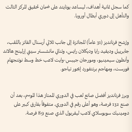
كما سجل ثمانية ‌أهداف، ليساعد يونايتد على ضمان تحقيق ‌المركز الثالث
والتأهل إلى دوري أبطال أوروبا.
ورُشح ‌فرنانديز (31 عاماً) للجائزة ‌إلى جانب ثلاثي أرسنال الفائز باللقب،
جابرييل وديفيد رايا وديكلان رايس، ​وثنائي مانشستر سيتي ‌إرلينج هالاند
​وأنطون سيمينيو، ومورجان جيبس-وايت ⁠لاعب خط وسط نوتنجهام
فورست، ومهاجم برنتفورد إيجور تياجو.
وبرز فرنانديز أفضل صانع لعب في الدوري ​الممتاز ⁠هذا الموسم، بعد ⁠أن
صنع 132 فرصة، وهو أعلى رقم في الدوري. متفوقاً بفارق كبير على
دومينيك سوبوسلاي ⁠لاعب ليفربول الذي صنع 89 فرصة.