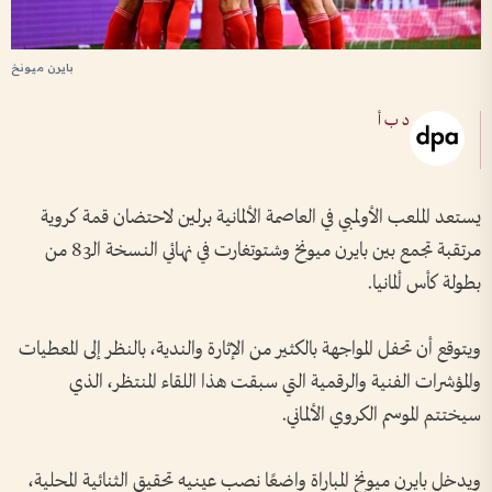
بايرن ميونخ
د ب أ
يستعد الملعب الأولمبي في العاصمة الألمانية برلين لاحتضان قمة كروية
مرتقبة تجمع بين بايرن ميونخ وشتوتغارت في نهائي النسخة الـ83 من
بطولة كأس ألمانيا.
ويتوقع أن تحفل المواجهة بالكثير من الإثارة والندية، بالنظر إلى المعطيات
والمؤشرات الفنية والرقمية التي سبقت هذا اللقاء المنتظر، الذي
سيختتم الموسم الكروي الألماني.
ويدخل بايرن ميونخ المباراة واضعًا نصب عينيه تحقيق الثنائية المحلية،