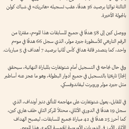
الثالثة تواليًا برصيد 36 هدفًا، عقب تسجيله «هاتريك» في شباك كولن
بالجولة الأخيرة.
ووصل كين إلى 58 هدفًا في جميع المسابقات هذا الموسم، مقتربًا من
الرقم التاريخي للأسطورة جيرد مولر، الذي سجل 66 هدفًا في موسم
واحد، كما يتصدر قائمة هدافي كأس ألمانيا برصيد 7 أهداف في 5 مباريات.
وفي حال نجاحه في التسجيل أمام شتوتغارت بالمباراة النهائية، سيحقق
إنجازًا تاريخيًا بالتسجيل في جميع أدوار البطولة، وهو ما عجز عنه أساطير
مثل جيرد مولر وروبرت ليفاندوفسكي.
في المقابل، يعول شتوتغارت على مهاجمه المتألق دنيز أونداف، الذي
سجل 19 هدفًا في الدوري الألماني، محتلاً المركز الثاني خلف هاري كين،
كما أحرز 25 هدفًا في 42 مباراة بجميع المسابقات، ليصبح الهداف
الألماني الأبرز في الدوريات الأوروبية الخمسة الكبرى هذا الموسم.