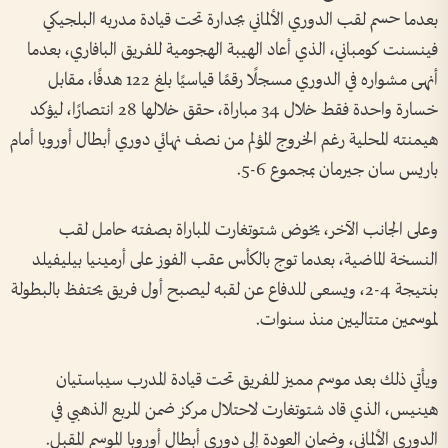
بعدما حسم لقب الدوري الألماني بجدارة تحت قيادة مدربه البلجيكي
فينسنت كومباني، الذي أعاد الهيبة الهجومية للفريق البافاري، بعدما
أنهى مشواره في الدوري مسجلًا رقمًا قياسيًا بلغ 122 هدفًا، مقابل
خسارة واحدة فقط خلال 34 مباراة، حقق خلالها 28 انتصارًا، ليؤكد
هيمنته المحلية رغم الخروج المؤلم من نصف نهائي دوري أبطال أوروبا أمام
باريس سان جيرمان بمجموع 6-5.
وعلى الجانب الآخر، يخوض شتوتغارت المباراة بصفته حامل لقب
النسخة الماضية، بعدما توج بالكأس عقب الفوز على أرمينيا بيليفيلد
بنتيجة 4-2، ويسعى للدفاع عن لقبه ليصبح أول فريق يحتفظ بالبطولة
لموسمين متتاليين منذ سنوات.
ويأتي ذلك بعد موسم مميز للفريق تحت قيادة المدرب سيباستيان
هينيس، الذي قاد شتوتغارت لاحتلال مركز ضمن المربع الذهبي في
الدوري الألماني، وضمان العودة إلى دوري أبطال أوروبا الموسم المقبل.