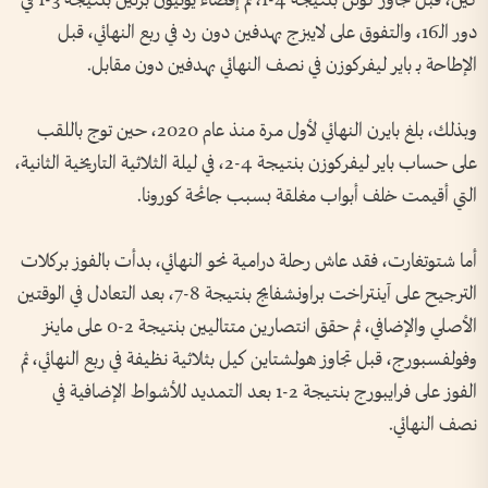
كين، قبل تجاوز كولن بنتيجة 4-1، ثم إقصاء يونيون برلين بنتيجة 3-1 في
دور الـ16، والتفوق على لايبزج بهدفين دون رد في ربع النهائي، قبل
الإطاحة بـ باير ليفركوزن في نصف النهائي بهدفين دون مقابل.
وبذلك، بلغ بايرن النهائي لأول مرة منذ عام 2020، حين توج باللقب
على حساب باير ليفركوزن بنتيجة 4-2، في ليلة الثلاثية التاريخية الثانية،
التي أقيمت خلف أبواب مغلقة بسبب جائحة كورونا.
أما شتوتغارت، فقد عاش رحلة درامية نحو النهائي، بدأت بالفوز بركلات
الترجيح على آينتراخت براونشفايج بنتيجة 8-7، بعد التعادل في الوقتين
الأصلي والإضافي، ثم حقق انتصارين متتاليين بنتيجة 2-0 على ماينز
وفولفسبورج، قبل تجاوز هولشتاين كيل بثلاثية نظيفة في ربع النهائي، ثم
الفوز على فرايبورج بنتيجة 2-1 بعد التمديد للأشواط الإضافية في
نصف النهائي.