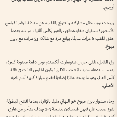
أوربيج.
ويبحث نوير، حال مشاركته والتتويج باللقب، عن معادلة الرقم القياسي
للأسطورة باستيان شفاينشتايجر، بالفوز بكأس ألمانيا 7 مرات، بعدما
حقق اللقب 6 مرات سابقًا، بواقع مرة مع شالكه و5 مرات مع بايرن
ميونخ.
وفي المقابل، تلقى حارس شتوتغارت ألكسندر نوبل دفعة معنوية كبيرة،
بعدما استدعاه مدرب المنتخب الألماني ليكون الحارس الثالث في قائمة
كأس العالم، وهو ما يمنحه حافزًا إضافيًا لتقديم مباراة كبيرة أمام ناديه
الأصلي.
وجاء مشوار بايرن ميونخ نحو النهائي مليئًا بالإثارة، بعدما افتتح البطولة
بفوز صعب على فيهن فيسبادن بنتيجة 3-2 بهدف متأخر من هاري