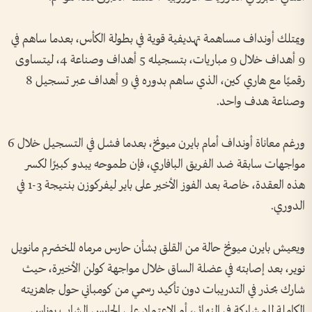
ويمتلك أونداف مساهمة تهديفية قوية في بطولة الكأس، بعدما ساهم في
9 أهداف خلال 9 مباريات، بتسجيله 5 أهداف وصناعة 4، ليتساوى
رقميًا مع هاري كين، الذي ساهم بدوره في 9 أهداف عبر تسجيل 8
وصناعة هدف واحد.
ورغم معاناة أونداف أمام بايرن ميونخ، بعدما فشل في التسجيل خلال 6
مواجهات سابقة ضد الفريق البافاري، فإن طموحه يبدو كبيرًا لكسر
هذه العقدة، خاصة بعد الفوز الأخير على باير ليفركوزن بنتيجة 3-1 في
الدوري.
ويعيش بايرن ميونخ حالة من القلق بشأن حارس مرماه المخضرم مانويل
نوير، بعد إصابته في عضلة الساق خلال مواجهة كولن الأخيرة، حيث
شارك بحذر في التدريبات دون تأكيد رسمي من كومباني حول جاهزيته
الكاملة للمشاركة في النهائي، أو الاعتماد على الحارس الشاب يوناس