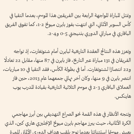
وتمثل المباراة المواجهة الرابعة بين الفريقين هذا الموسم، بعدما التقيا في
كأس السوبر الألماني، التي انتهت بفوز بايرن ميونخ 2-1، كما تفوق الفريق
البافاري في مباراتي الدوري بنتيجتي 5-0 و4-2.
وتعزز هذه النتائج العقدة التاريخية لبايرن أمام شتوتغارت، إذ تواجه
الفريقان في 131 مباراة عبر التاريخ، فاز بايرن في 87 منها، مقابل 22 تعادلًا
و22 انتصارًا لشتوتغارت. أما في بطولة الكأس، فقد التقيا في 10 مباريات،
انتصر بايرن في 9 منها، وكان آخر نهائي جمعهما عام 2013، حين فاز
العملاق البافاري 3-2 في موسم الثلاثية التاريخية بقيادة المدرب يوب
هاينكس.
وتتجه الأنظار في هذه القمة نحو الصراع التهديفي بين أبرز مهاجمي
الكرة الألمانية، حيث يبرز مهاجم بايرن ميونخ الإنجليزي هاري كين، الذي
يعيش موسمًا استثنائيًا بعدما توج بلقب هداف الدوري الألماني للمرة