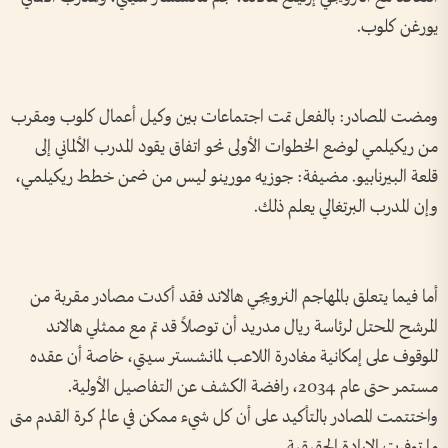
يورغن كلوب.
ومضت المصادر: بالفعل تمت اجتماعات بين وكيل أعمال كلوب ومقرب
من ريكيلمي لوضع الخطوات الأولى نحو اتفاق يقود المدرب الألماني إلى
قلعة البيرنابيو. مضيفة: جوزيه مورينو ليس من ضمن خطط ريكيلمي،
وإن المدرب البرتغالي يعلم ذلك.
أما فيما يتعلق بالمهاجم النرويجي هالاند فقد أكدت مصادر مقربة من
المرشح المحتل لرئاسة ريال مدريد أن توصلاً قد تم مع ممثلي هالاند
للوقوف على إمكانية مغادرة اللاعب لمانشستر سيتي، خاصة أن عقده
مستمر حتى عام 2034، رافضة الكشف عن التفاصيل الأولية.
واختتمت المصادر بالتأكيد على أن كل شيء ممكن في عالم كرة القدم متى
ما توفرت الإرادة الحقيقية.