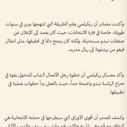
وأكدت مصادر أن ريكيلمي يعلم الطريقة التي انتهجها بيريز في سنوات
طويلة، خاصة في فترة الانتخابات، حيث كان يعمد إلى الإعلان عن
صفقات تبدو مستحيلة، ولكنه كان ينجح دائماً في تحقيقها، مثل انتقال
فيغو من برشلونة إلى ريال مدريد.
وأكد معسكر ريكيلمي أن خطوة رجل الأعمال الشاب للدخول بقوة في
صراع الرئاسة تبدو واضحة جداً، حيث بالفعل بدأ خطوات عملية في
تطبيقها.
وكشف المصدر أن أقوى الأوراق التي سيطرحها في حملته الانتخابية هي
التعاقد مع النرويجي إرلينغ هالاند، نجم مانشستر سيتي، والمدرب الألماني