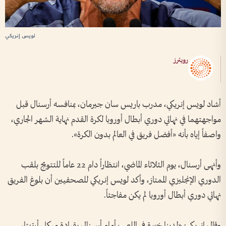
لويس إنريكي
رويترز
أشاد لويس إنريكي، مدرب باريس سان جيرمان، بمنافسه أرسنال قبل
مواجهتهما في نهائي دوري أبطال أوروبا لكرة القدم نهاية الشهر الجاري،
واصفاً إياه بأنه «أفضل فريق في العالم بدون الكرة».
وأنهى أرسنال، يوم الثلاثاء الماضي، انتظاراً دام 22 عاماً للتتويج بلقب
الدوري الإنجليزي الممتاز، وأكد لويس إنريكي للصحفيين أن بلوغ الفريق
نهائي دوري أبطال أوروبا لم يكن مفاجئاً.
وقال إنريكي: «لدينا خبرة في اللعب أمام أرسنال بقيادة ميكل أرتيتا،