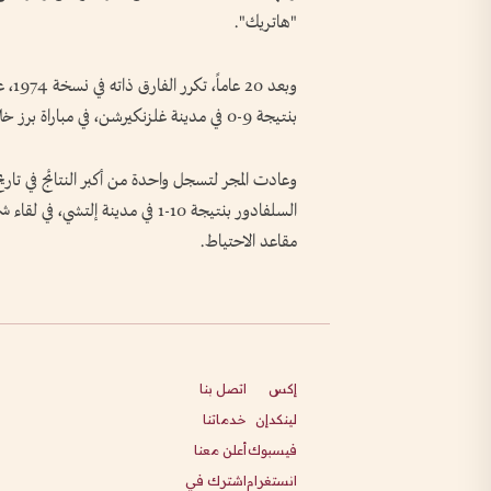
"هاتريك".
وبعد
بنتيجة 9-0 في مدينة غلزنكيرشن، في مباراة برز خلالها كل من دراغان دزاجيتش ودوشان باييفيتش.
السلفادور بنتيجة 10-1 في مدينة 
مقاعد الاحتياط.
إكس
اتصل بنا
لينكدإن
خدماتنا
فيسبوك
أعلن معنا
انستغرام
اشترك في