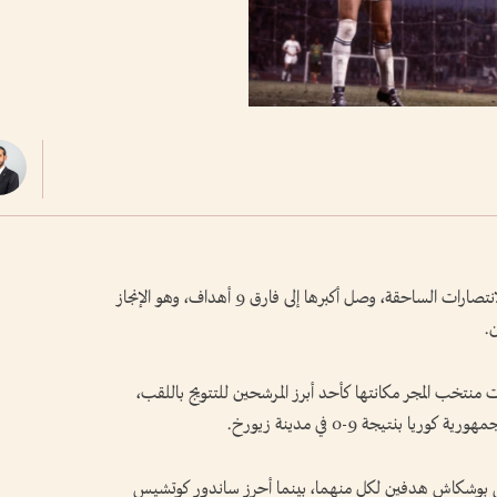
شهدت نهائيات كأس العالم عبر تاريخها عدداً من الانتصارات الساحقة، وصل أكبرها إلى فارق 9 أهداف، وهو الإنجاز
.
ة الخامسة من البطولة عام 1954، أكدت منتخب المجر مكانتها كأحد أبرز المرشحين للتتويج باللقب،
نتيجة 9-0 في مدينة زيورخ.
س بوشكاش هدفين لكل منهما، بينما أحرز ساندور كوتشيس