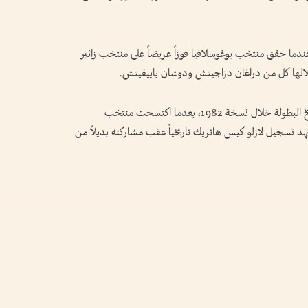
 20 عاماً، تكرر الفارق ذاته في نسخة 1974، عندما حقق منتخب يوغوسلافيا فوزاً عريضاً على منتخب زائير
وعادت المجر لتسجل واحدة من أكبر النتائج في تاريخ البطولة خلال نسخة 1982، بعدما اكتسحت منتخب
إلتشي، في لقاء شهد تسجيل لازلو كيس هاتريك تاريخياً عقب مشاركته بديلاً من