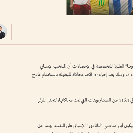
ا" العالمية المتخصصة في الإحصاءات أن المنتخب الإسباني
يتصدر قائمة المرشحين للتتويج بلقب كأس العالم 2026، وذلك بعد إجراء 10 آلاف محاكاة للبطولة باستخدام نماذج
ووفقاً لهذه النتائج، نجحت إسبانيا في إحراز اللقب في 16.1% من السيناريوهات التي تمت محاكاتها، لتحتل المركز
منتخب الفرنسي في المركز الثاني بنسبة 13%، ليكون أبرز منافسي "الماتادور" الإسباني على اللقب، بينما حل