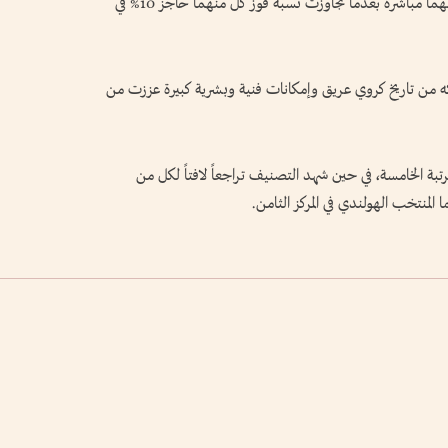
المنتخبان الإنجليزي والأرجنتيني، حامل اللقب، خلفهما مباشرة بعدما تجاوزت نسبة فوز كل منهما حاجز 10% في
كه من تاريخ كروي عريق وإمكانات فنية وبشرية كبيرة عززت من
المرتبة الخامسة، في حين شهد التصنيف تراجعاً لافتاً لكل من
ا المنتخب الهولندي في المركز الثامن.