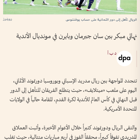
رويترز
الريال تأهل إلى دور الثمانية على حساب يوفنتوس
نهائي مبكر بين سان جيرمان وبايرن في مونديال الأندية
د ب أ
تتجدد المواجهة بين ريال مدريد الإسباني وبوروسيا دورتموند الألماني،
اليوم على ملعب «ميتلايف»، حيث يتطلع الفريقان للتأهل إلى الدور
قبل النهائي في كأس العالم للأندية لكرة القدم، المقامة حالياً في الولايات
المتحدة الأمريكية.
والتقى الريال ودورتموند كثيراً خلال الأعوام الأخيرة، وأثبت العملاق
المدريدي تفوقاً كبيراً، محققاً الفوز في أربع مباريات متتالية، حيث تغلب