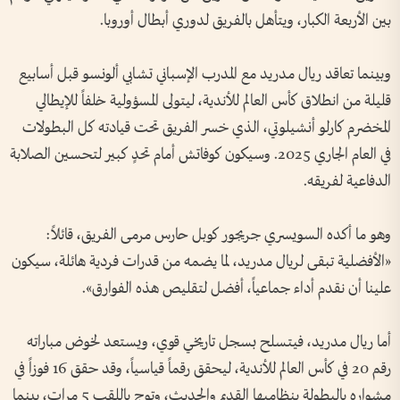
بين الأربعة الكبار، ويتأهل بالفريق لدوري أبطال أوروبا.
وبينما تعاقد ريال مدريد مع المدرب الإسباني تشابي ألونسو قبل أسابيع
قليلة من انطلاق كأس العالم للأندية، ليتولى المسؤولية خلفاً للإيطالي
المخضرم كارلو أنشيلوتي، الذي خسر الفريق تحت قيادته كل البطولات
في العام الجاري 2025. وسيكون كوفاتش أمام تحدٍ كبير لتحسين الصلابة
الدفاعية لفريقه.
وهو ما أكده السويسري جريجور كوبل حارس مرمى الفريق، قائلاً:
«الأفضلية تبقى لريال مدريد، لما يضمه من قدرات فردية هائلة، سيكون
علينا أن نقدم أداء جماعياً، أفضل لتقليص هذه الفوارق».
أما ريال مدريد، فيتسلح بسجل تاريخي قوي، ويستعد لخوض مباراته
رقم 20 في كأس العالم للأندية، ليحقق رقماً قياسياً، وقد حقق 16 فوزاً في
مشواره بالبطولة بنظاميها القديم والحديث، وتوج باللقب 5 مرات، بينما