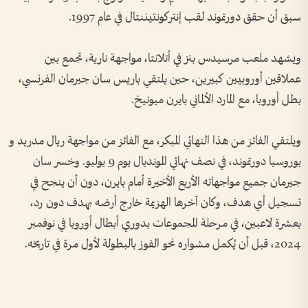
سبق أن حقق دورتموند لقب إنتركونتيننتال في عام 1997.
ويشهد ملعب مرسيدس بنز في أتلانتا، مواجهة نارية، تجمع بين
عملاقين أوروبيين كبيرين، حين يلتقي باريس سان جيرمان الفرنسي،
بطل أوروبا، مع المارد الألماني بايرن ميونيخ.
ويلتقي الفائز من هذا النهائي المبكر، مع الفائز من مواجهة ريال مدريد و
بوروسيا دورتموند، في نصف نهائي المونديال يوم 9 يوليو. وخسر سان
جيرمان جميع مواجهاته الأربع الأخيرة أمام بايرن، دون أن ينجح في
تسجيل أي هدف، وكان آخرها الهزيمة خارج أرضه بهدف دون رد،
بعشرة لاعبين، في مرحلة المجموعات بدوري أبطال أوروبا في نوفمبر
2024، قبل أن يُكمل مشواره نحو الفوز بالبطولة لأول مرة في تاريخه.