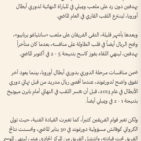
بهدفين دون رد على ملعب ويمبلي في المباراة النهائية لدوري أبطال
أوروبا، لينتزع اللقب القاري في العام الماضي.
وبعدها بأشهر قليلة، التقى الفريقان على ملعب «سانتياغو برنابيو»،
ونجح الريال أيضاً في قلب الطاولة على منافسه، بعدما كان متأخراً
بهدفين، لينهي اللقاء بفوز كاسح بنتيجة 5 - 2 في أكتوبر الماضي.
ضمن منافسات مرحلة الدوري بدوري أبطال أوروبا، بينما يعود آخر
تفوق واضح لدورتموند، عندما أقصى ريال مدريد من قبل نهائي دوري
الأبطال في عام 2013، قبل أن يخسر اللقب في النهائي أمام بايرن ميونيخ
بنتيجة 1 - 2 في ويمبلي أيضاً.
ولكن تغير قوام الفريقين كثيراً، كما تغيرت القيادة الفنية، حيث تولى
الكرواتي كوفاتش مسؤولية دورتموند في 30 يناير الماضي، وتحسنت نتائج
الفريق تحت قيادته، وانتشل الفريق من المركز الحادي عشر، لينهي الموسم