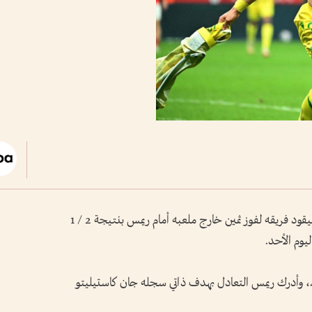
سجل المهاجم المصري مصطفى محمد هدفا ليقود فريقه لفوز ثمين خارج ملعبه أمام ريمس بنتيجة 2 / 1
تقدم نانت بهدف ماتيس أبلين في الدقيقة 42، وأدرك ريمس التعادل بهدف ذاتي سجله جان كاستيليتو