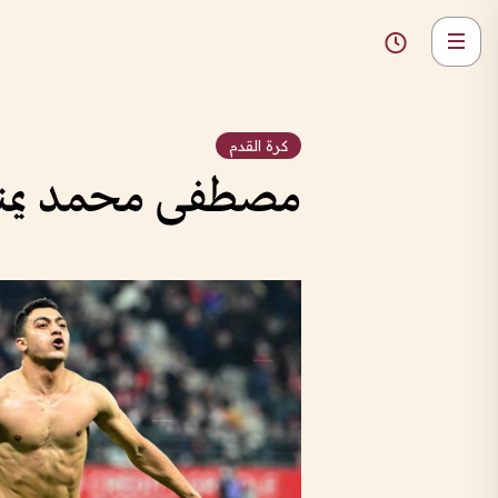
كرة القدم
مصطفى محمد يمنح ن