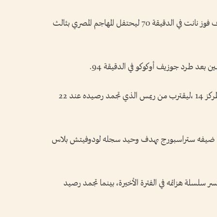
وفي الشوط الثاني سجل مصطفى محمد هدف فوز نانت في الدقيقة 70 ليحتفل المهاجم المصري بثالث
ن بعد طرد جوزيف أوكوكو في الدقيقة 94.
ورفع نانت رصيده بهذا الفوز إلى 21 نقطة في المركز 14 ،ليقترب من ريمس الذي تجمد رصيده عند 22
على ضيفه ستراسبورج بهدف وحيد سجله لودوفيتش بلاس
ن رصيده إلى 20 نقطة في المركز 15 ليكسر سلسلة هزائمه في الفترة الأخيرة، بينما تجمد رصيد