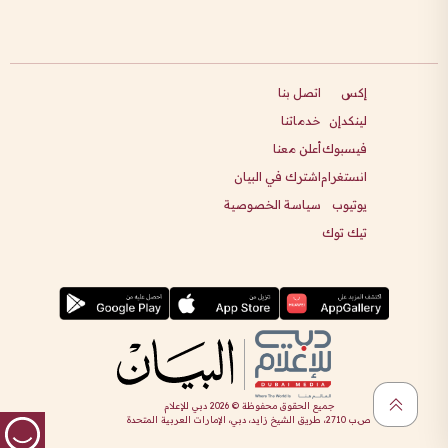
إكس
اتصل بنا
لينكدإن
خدماتنا
فيسبوك
أعلن معنا
انستغرام
اشترك في البيان
يوتيوب
سياسة الخصوصية
تيك توك
جميع الحقوق محفوظة ©
2026
دبي للإعلام
ص.ب 2710، طريق الشيخ زايد، دبي، الإمارات العربية المتحدة