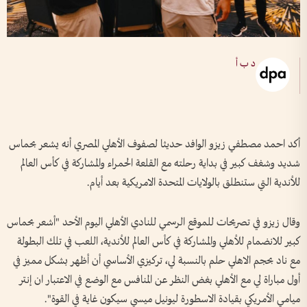
د ب أ
أكد احمد مصطفي زيزو الوافد حديثا لصفوف الأهلي المصري أنه يشعر بحماس
شديد وشغف كبير في بداية رحلته مع القلعة الحمراء والمشاركة في كأس العالم
للأندية التي ستنطلق بالولايات المتحدة الامريكية بعد أيام.
وقال زيزو في تصريحات للموقع الرسمي للنادي الأهلي اليوم الأحد "أشعر بحماس
كبير للانضمام للأهلي والمشاركة في كأس العالم للأندية، اللعب في تلك البطولة
مع ناد بحجم الاهلي حلم بالنسبة لي، تركيزي الأساسي أن أظهر بشكل مميز في
أول مباراة لي مع الأهلي بغض النظر عن المنافس مع الوضع في الاعتبار ان إنتر
ميامي الأمريكي بقيادة الاسطورة ليونيل ميسي سيكون غاية في القوة".