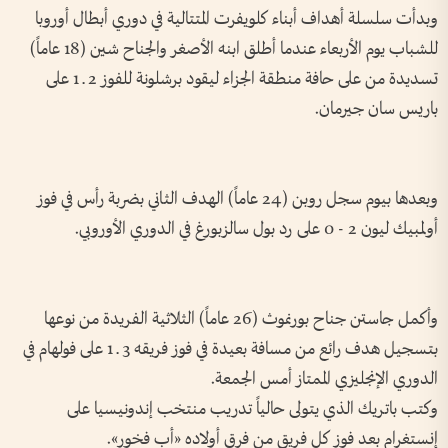
وبدأت سلسلة أهداف أبناء كلويفرت المتتالية في دوري أبطال أوروبا
للشباب يوم الأربعاء عندما أطلق ابنه الأصغر والجناح شين (18 عاماً)
تسديدة من على حافة منطقة الجزاء ليقود برشلونة للفوز 2 ـ 1 على
باريس سان جيرمان.
وبعدها بيوم سجل روبن (24 عاماً) الهدف الثاني بضربة رأس في فوز
أولمبيك ليون 2 - 0 على رد بول سالزبورغ في الدوري الأوروبي.
وأكمل جاستن جناح بورنموث (26 عاماً) الثلاثية الفريدة من نوعها
بتسجيل هدف رائع من مسافة بعيدة في فوز فريقه 3 ـ 1 على فولهام في
الدوري الإنجليزي الممتاز أمس الجمعة.
وكتب باتريك الذي يتولى حالياً تدريب منتخب إندونيسيا على
إنستغرام بعد فوز كل فريق من فرق أولاده «أب فخور».