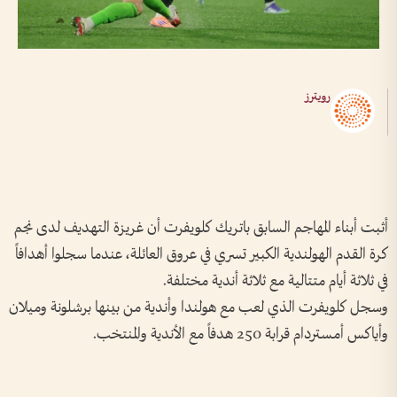
رويترز
أثبت أبناء المهاجم السابق باتريك كلويفرت أن غريزة التهديف لدى نجم
كرة القدم الهولندية الكبير تسري في عروق العائلة، عندما سجلوا أهدافاً
في ثلاثة أيام متتالية مع ثلاثة أندية مختلفة.
وسجل كلويفرت الذي لعب مع هولندا وأندية من بينها برشلونة وميلان
وأياكس أمستردام قرابة 250 هدفاً مع الأندية والمنتخب.