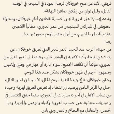
فريقي، لأننا من منح خورفكان فرصة العودة في النتيجة في الوقت
القاتل، وقبل ثوانٍ من إطلاق صافرة النهاية».
وشدد إيسايلا على ضرورة تجاوز خسارة نقطتين أمام خورفكان، ومحاولة
التعويض في المباراتين المتبقيتين من عمر الدوري، مطالباً اللاعبين
بتقديم أفضل ما لديهم، من أجل ختام الموسم بصورة جيدة.
رضا
من جهته، أعرب عبد المجيد النمر المدير الفني لفريق خورفكان، عن
رضاه عن نتيجة وأداء لاعبيه في الموسم الحالي، وبخاصة في الدور الثاني من
الدوري، مؤكداً أن تكاتف الجميع، سواء إدارة أو جهاز فني وطبي ولاعبين
وجمهور، أسهم في ظهور خورفكان بشكل جيد هذا الموسم.
وحقق خورفكان نتائج جيدة للغاية الموسم الحالي، لا سيما في الدور الثاني،
احتل بها المركز الثامن برصيد 33 نقطة، إذ تعرض الفريق لهزيمة وحيدة
من شباب الأهلي في آخر 9 مباريات في الدوري، بينما حقق الانتصار في
5 مباريات متتالية، على حساب العروبة وكلباء والوصل والجزيرة ودبا
الحصن، والتعادل مع البطائح والنصر وبني ياس.