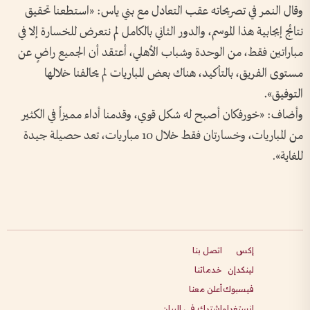
وقال النمر في تصريحاته عقب التعادل مع بني ياس: «استطعنا تحقيق
نتائج إيجابية هذا الموسم، والدور الثاني بالكامل لم نتعرض للخسارة إلا في
مباراتين فقط، من الوحدة وشباب الأهلي، أعتقد أن الجميع راضٍ عن
مستوى الفريق، بالتأكيد، هناك بعض المباريات لم يحالفنا خلالها
التوفيق».
وأضاف: «خورفكان أصبح له شكل قوي، وقدمنا أداء مميزاً في الكثير
من المباريات، وخسارتان فقط خلال 10 مباريات، تعد حصيلة جيدة
للغاية».
إكس
اتصل بنا
لينكدإن
خدماتنا
فيسبوك
أعلن معنا
انستغرام
اشترك في البيان