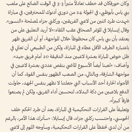
وكان خورفكان قد خطف تعادلاً مثيراً 3-3 في الوقت الضائع على ملعب
بني ياس بأبوظبي، في الجولة 24 من دوري أدنوك للمحترفين، في مباراة
شهدت طرد اثنين من لاعبي الفريقين، وركلتي جزاء لمصلحة «النسور».
وقال إيسايلا في المؤتمر الصحافي عقب اللقاء:«لا أريد التعليق على من
يعتقد بأن بني ياس كان محظوظاً خلال المواجهة، أو أن الفريق ظهر
باعتباره الطرف الأقل عطاء في المباراة، ولكن من الطبيعي أن تعاني في
ظل خوض المباراة بعشرة لاعبين منذ الدقيقة 20 أمام فريق جيد».
وأضاف: «لعبنا أيضاً الأسبوع الماضي بنقص عددي بعشرة لاعبين في
مواجهة الشارقة، وبالتالي، من الصعب الظهور بنفس القوة، كما أن
الأجواء الحارة أحد الأسباب التي جعلتنا لا نظهر بنفس الجهد، حاولت
الدفع بلاعبين من دكة البدلاء، لتحسين أداء الفريق، ولكن لم يصنعوا
فارقاً كبيراً».
وتعليقاً على القرارات التحكيمية في المباراة، بعد أن طرد الحكم خلف
الحوسني، واحتسب ركلتي جزاء، قال إيسايلا: «سأترك هذا الأمر، بالرغم
من أن لدي تحفظاً على القرارات التحكيمية، وسأوجه اللوم إلى لاعبي