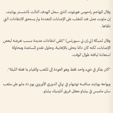
وقال المهاجم راسموس هويلوند، الذي سجل الهدف الثالث لمانشستر يونايتد،
إن ماونت عمل بجد للتغلب على الإصابات المتعددة ولم يستحق الانتقادات التي
تلقاها.
وقال لشبكة (تي.إن.تي سبورتس) "تلقى انتقادات عديدة بسبب تعرضه لبعض
الإصابات، لكنه كان دائما يتحلى بالإيجابية، وحاول تقديم المساعدة ومحاولة
استعادة لياقته طوال الوقت.
"كان يفكر في شيء واحد فقط وهو العودة إلى الملعب والقيام بما فعله الليلة".
ويواجه يونايتد منافسه توتنهام في نهائي الدوري الأوروبي يوم 21 مايو على ملعب
سان ماميس في بيلباو معقل فريق أتليتيك بيلباو.