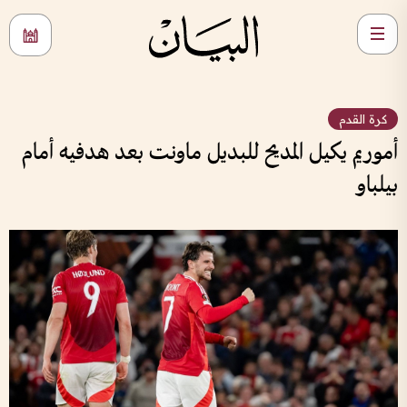
كرة القدم
أموريم يكيل المديح للبديل ماونت بعد هدفيه أمام
بيلباو