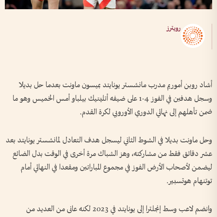
رويترز
أشاد روبن أموريم مدرب مانشستر يونايتد بميسون ماونت بعدما حل بديلا
وسجل هدفين في الفوز 4-1 على ضيفه أتليتيك بيلباو أمس الخميس وهو ما
ضمن تأهلهم إلى نهائي الدوري الأوروبي لكرة القدم.
وحل ماونت بديلا في الشوط الثاني ليسجل هدف التعادل لمانشستر يونايتد بعد
عشر دقائق فقط من مشاركته، وهز الشباك مرة أخرى في الوقت بدل الضائع
ليضمن لأصحاب الأرض الفوز في مجموع المباراتين ومقعدا في النهائي أمام
توتنهام هوتسبير.
وانضم لاعب وسط إنجلترا إلى يونايتد في 2023 لكنه عانى من العديد من