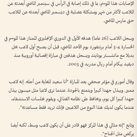
الإصابات هذا الموسم، بما في ذلك إصابة في الرأس في سبتمبر الماضي أبعدته عن
الملاعب لأكثر من شهر ومشكلة عضلية في ديسمبر الماضي أبعدته عن الملاعب
حتى مارس الماضي.
وسجل اللاعب (26 عاما) هدفه الأول في الدوري الإنجليزي الممتاز هذا الموسم في
الخسارة 4-3 أمام برنتفورد يوم الأحد الماضي، قبل أن يصبح أول لاعب يحل
بديلا مع مانشستر يونايتد ويسجل هدفين في مباراة إقصائية أوروبية منذ
ديفيد بيكام أمام ريال مدريد في 2003.
وقال أموريم في مؤتمر صحفي بعد المباراة "أنا سعيد للغاية من أجله. إنه لاعب
مميز. ويبذل جهدا كبيرا ويتمتع بالجودة. عندما ترى لاعبا مثل ميسون يبذل
جهدا كبيرا كل يوم، ويحافظ على نظامه الغذائي، ويقوم بجلسات الاستشفاء،
عندما يكون لديك هذا النوع من اللاعبين فإنك تريد فقط مساعدته".
وتابع "إنه مثالي في هذا المركز فهو قادر على أن يكون لاعب وسط، لكنه أيضا
يركض مثل الجناح".