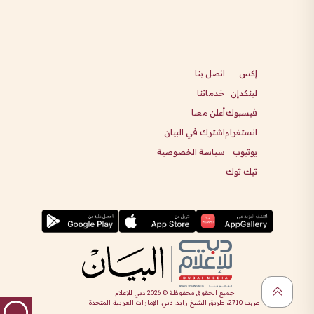
إكس
اتصل بنا
لينكدإن
خدماتنا
فيسبوك
أعلن معنا
انستغرام
اشترك في البيان
يوتيوب
سياسة الخصوصية
تيك توك
جميع الحقوق محفوظة ©
2026
دبي للإعلام
ص.ب 2710، طريق الشيخ زايد، دبي، الإمارات العربية المتحدة