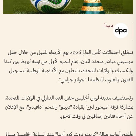
د ب أ
تنطلق احتفالات كأس العالم 2026 يوم الأربعاء المقبل من خلال حفل
موسيقي مباشر متعدد المدن، يُقام للمرة الأولى من نوعه ليربط بين كندا
والمكسيك والولايات المتحدة، بالتعاون مع الأكاديمية الوطنية لتسجيل
الفنون والعلوم، المنظمة لـ "جوائز جرامي".
وتستضيف مدينة لوس أنجليس حفل العد التنازلي في الولايات المتحدة،
بمشاركة فرقة "ميجور ليزر" بقيادة "ديبلو" والنجم "دافيدو"، مع الإعلان
عن أسماء فنانين إضافيين في وقت لاحق.
وتُفتح أبواب صالة "كريبتو دوت كوم أرينا" عند الساعة الخامسة مساءً