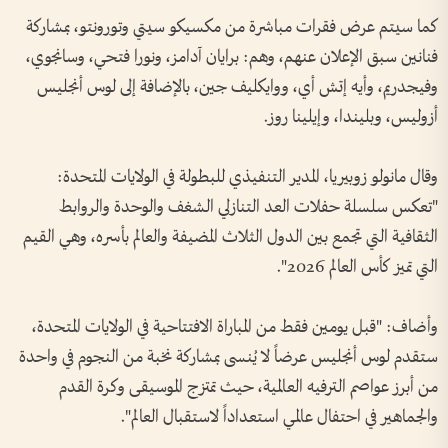
كما سيتم عرض فقرات مباشرة من مكسيكو سيتي وتورونتو، بمشاركة
فنانين سبق الإعلان عنهم، وهم: برايان آدامز، ونورا فتحي، وسانجوي،
وفيجدريم، وأيه إتش أي، ووايكليف جين، بالإضافة إلى لوس أنجليس
أزوليس، وبليندا، وإيلينا روز.
وقال مانولو زوبيريا، المدير التنفيذي للبطولة في الولايات المتحدة:
"تعكس سلسلة حفلات العد التنازلي الشغف والوحدة والروابط
الثقافية التي تجمع بين الدول الثلاث المضيفة والعالم بأسره، وهي القيم
التي تميز كأس العالم 2026".
وأضاف: "قبل يومين فقط من المباراة الافتتاحية في الولايات المتحدة،
ستقدم لوس أنجليس عرضاً لا يُنسى بمشاركة نخبة من النجوم في واحدة
من أبرز عواصم الترفيه العالمية، حيث تمتزج الموسيقى وكرة القدم
والجماهير في احتفال عالمي استعداداً لاستقبال العالم".