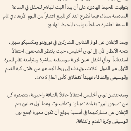
بتوقيت المحيط الهادئ، على أن يبدأ البث المباشر للحفل في الساعة
السادسة مساءً، فيما تُطرح التذاكر للبيع اعتباراً من اليوم الأربعاء في تمام
الساعة العاشرة صباحاً بتوقيت المحيط الهادئ.
وبعد الإعلان عن قوائم الفنانين المشاركين في تورونتو ومكسيكو سيتي،
تتجه الأنظار الآن إلى لوس أنجليس، حيث ينتظر المشجعون احتفالاً
استثنائياً. ويأتي الحفل ضمن تجربة موسيقية مباشرة ومتزامنة تقام للمرة
الأولى عبر الدول الثلاث، وتهدف إلى ربط الجماهير من خلال كرة القدم
والموسيقى والثقافة، تمهيداً لانطلاق كأس العالم 2026.
وستحتضن لوس أنجليس احتفالاً حافلاً بالطاقة والحيوية، يتصدره كل
من "ميجور ليزر" بقيادة "ديبلو" و"دافيدو"، وهما أول فنانين يتم
الإعلان عن مشاركتهما في أمسية يتوقع أن تكون مميزة تجمع بين
الموسيقى وكرة القدم والثقافة.