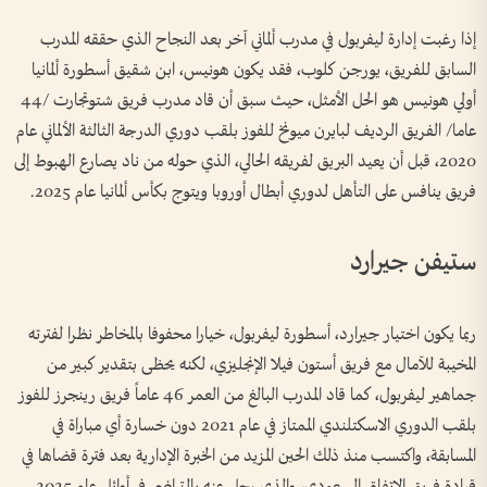
إذا رغبت إدارة ليفربول في مدرب ألماني آخر بعد النجاح الذي حققه المدرب
السابق للفريق، يورجن كلوب، فقد يكون هونيس، ابن شقيق أسطورة ألمانيا
أولي هونيس هو الحل الأمثل، حيث سبق أن قاد مدرب فريق شتوتجارت /44
عاما/ الفريق الرديف لبايرن ميونخ للفوز بلقب دوري الدرجة الثالثة الألماني عام
2020، قبل أن يعيد البريق لفريقه الحالي، الذي حوله من ناد يصارع الهبوط إلى
فريق ينافس على التأهل لدوري أبطال أوروبا ويتوج بكأس ألمانيا عام 2025.
ستيفن جيرارد
ربما يكون اختيار جيرارد، أسطورة ليفربول، خيارا محفوفا بالمخاطر نظرا لفترته
المخيبة للآمال مع فريق أستون فيلا الإنجليزي، لكنه يحظى بتقدير كبير من
جماهير ليفربول، كما قاد المدرب البالغ من العمر 46 عاماً فريق رينجرز للفوز
بلقب الدوري الاسكتلندي الممتاز في عام 2021 دون خسارة أي مباراة في
المسابقة، واكتسب منذ ذلك الحين المزيد من الخبرة الإدارية بعد فترة قضاها في