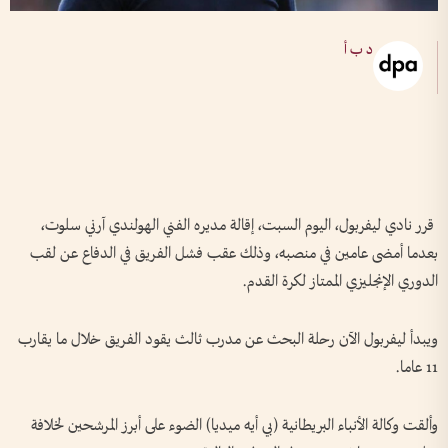
د ب أ
قرر نادي ليفربول، اليوم السبت، إقالة مديره الفني الهولندي آرني سلوت،
بعدما أمضى عامين في منصبه، وذلك عقب فشل الفريق في الدفاع عن لقب
الدوري الإنجليزي الممتاز لكرة القدم.
ويبدأ ليفربول الآن رحلة البحث عن مدرب ثالث يقود الفريق خلال ما يقارب
11 عاما.
وألقت وكالة الأنباء البريطانية (بي أيه ميديا) الضوء على أبرز المرشحين لخلافة