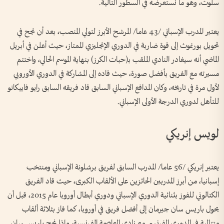
سلوت، وهو ما نستعرضه في السطور التالية.
يعتبر المدرب الإسباني /43 عاما/ المرشح الأبرز لتولي المنصب، بعد أن نجح في
تحويل بورنموث إلى قوة ضاربة في الدوري الإنجليزي الممتاز، حيث أعلن في أبريل
الماضي أنه سيغادر النادي الملقب بـ(حبات الكرز) بنهاية الموسم الحالي، واختتم
مسيرته مع الفريق بأفضل صورة، حيث قاده إلى المشاركة في الدوري الأوروبي
لأول مرة في تاريخه، وكان المدافع الإسباني السابق قاد فريقه السابق رايو فاييكانو
للتأهل لدوري الدرجة الأولى الإسباني.
لويس إنريكي
يعتبر إنريكي /56 عاما/ المدرب السابق لفريق برشلونة الإسباني ومنتخب
إسبانيا، من أبرز المدربين الحائزين على الألقاب الكبرى، حيث قاد الفريق
الكتالوني للفوز بثنائية الدوري الإسباني ودوري أبطال أوروبا عام 2015، قبل أن
يحول باريس سان جيرمان إلى أفضل فريق في أوروبا، كما فاز بثلاثة ألقاب
متتالية في الدوري الفرنسي مع نادي العاصمة الفرنسية، وإذا نجح باريس سان