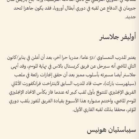
جيرمان في الدفاع عن لقبه في دوري أبطال أوروبا، فقد يكون جاهزا لتحد
جديد.
أوليفر جلاسنر
يعتبر المدرب النمساوي /51 عاما/ مدربا حرا آخر، بعد أن أعلن في يناير/كانون
الثاني الماضي أنه سيرحل عن فريق كريستال بالاس في نهاية الموسم، وقد أنهى
جلاسنر أيضا مسيرته بأسلوب مميز بعد أن حقق إنجازات رائعة في ملعب
(سيلهرست بارك)، حيث قاد المدرب السابق لآينتراخت فرانكفورت الألماني
الفريق الإنجليزي للتتويج بأول لقب كبير له عندما فاز بكأس الاتحاد الإنجليزي
الموسم الماضي، واختتم مشواره هذا الأسبوع بقيادة الفريق للفوز بلقب دوري
المؤتمر، محققا بذلك لقبه القاري الأول.
سيباستيان هونيس