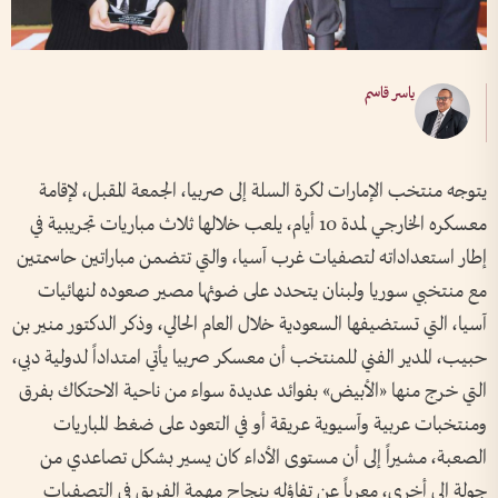
ياسر قاسم
يتوجه منتخب الإمارات لكرة السلة إلى صربيا، الجمعة المقبل، لإقامة
معسكره الخارجي لمدة 10 أيام، يلعب خلالها ثلاث مباريات تجريبية في
إطار استعداداته لتصفيات غرب آسيا، والتي تتضمن مباراتين حاسمتين
مع منتخبي سوريا ولبنان يتحدد على ضوئها مصير صعوده لنهائيات
آسيا، التي تستضيفها السعودية خلال العام الحالي، وذكر الدكتور منير بن
حبيب، المدير الفني للمنتخب أن معسكر صربيا يأتي امتداداً لدولية دبي،
التي خرج منها «الأبيض» بفوائد عديدة سواء من ناحية الاحتكاك بفرق
ومنتخبات عربية وآسيوية عريقة أو في التعود على ضغط المباريات
الصعبة، مشيراً إلى أن مستوى الأداء كان يسير بشكل تصاعدي من
جولة إلى أخرى، معرباً عن تفاؤله بنجاح مهمة الفريق في التصفيات