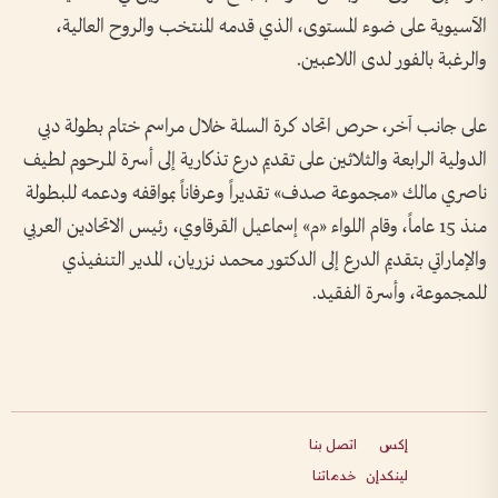
الآسيوية على ضوء المستوى، الذي قدمه المنتخب والروح العالية،
والرغبة بالفور لدى اللاعبين.
على جانب آخر، حرص اتحاد كرة السلة خلال مراسم ختام بطولة دبي
الدولية الرابعة والثلاثين على تقديم درع تذكارية إلى أسرة المرحوم لطيف
ناصري مالك «مجموعة صدف» تقديراً وعرفاناً بمواقفه ودعمه للبطولة
منذ 15 عاماً، وقام اللواء «م» إسماعيل القرقاوي، رئيس الاتحادين العربي
والإماراتي بتقديم الدرع إلى الدكتور محمد نزريان، المدير التنفيذي
للمجموعة، وأسرة الفقيد.
إكس
اتصل بنا
لينكدإن
خدماتنا