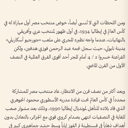
ومن اللحظات التي لا تُنسى أيضاً، خوض منتخب مصر أول مباراة له في
كأس العالم في إيطاليا 1934، في أول ظهور لمنتخب عربي وأفريقي
بالنهائيات، عندما واجه نظيره المجري على ملعب «جورجيو أسكاريلي»
بمدينة نابولي، حيث سجل نجمه عبد الرحمن فوزي هدفين، ولكن
الفراعنة خسروا 2 / 4 أمام المجر أحد أقوى الفرق العالمية في النصف
الأول من القرن الماضي.
وبعد أكثر من نصف قرن من الانتظار، عاد منتخب مصر للمشاركة
مجدداً في كأس العالم تحت قيادة مدربه الأسطوري محمود الجوهري
الذي قاد بلاده للتأهل لمونديال إيطاليا 1990، وذلك بعد مشوار صعب
للغاية في التصفيات انتهى بصدام كروي قوي مع الجزائر، بالتعادل بدون
أهداف ذهاباً في قسنطينة ثم الفوز إياباً وسط حشد جماهيري كبير في