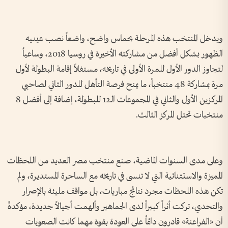
ويدخل المنتخب هذه المرحلة بحماس واضح، واضعاً نصب عينيه
الظهور بشكل أفضل من مشاركته الأخيرة في روسيا 2018، وساعياً
لتجاوز الدور الأول للمرة الأولى في تاريخه، مستغلاً إقامة البطولة لأول
مرة بمشاركة 48 منتخباً، ما يمنح فرصة التأهل للدور الثاني لصاحبي
المركزين الأول والثاني في المجموعات الـ12 للبطولة، إضافة إلى أفضل 8
منتخبات تحتل المركز الثالث.
وعلى مدى السنوات الماضية، صنع منتخب مصر العديد من اللحظات
المميزة والاستثنائية التي لا تنسى في تاريخه مع الساحرة المستديرة، ولم
تكن هذه اللحظات مجرد نتائج مباريات، بل مواقف مليئة بالإصرار
والتحدي، تركت أثراً كبيراً لدى الجماهير وألهمت أجيالاً جديدة، مؤكدةً
أن «الفراعنة» قادرون دائماً على العودة بقوة مهما كانت الصعوبات