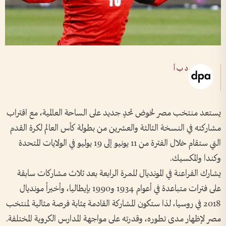
د ب أ
يستعد منتخب مصر لخوض تحدٍ جديد على الساحة العالمية، مع اقتراب
مشاركته في النسخة الثالثة والعشرين من بطولة كأس العالم لكرة القدم
التي ستقام خلال الفترة من 11 يونيو إلى 19 يوليو في الولايات المتحدة
وكندا والمكسيك.
يشارك الفراعنة في المونديال للمرة الرابعة بعد ثلاث مشاركات سابقة
على فترات متباعدة في أعوام 1934 و1990 بإيطاليا، وأخيراً مونديال
2018 في روسيا، لذا ستكون المشاركة القادمة بمثابة فرصة مثالية لمنتخب
مصر لإظهار مدى تطوره، وقدرته على مواجهة المدارس الكروية المختلفة.