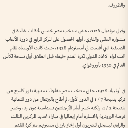
والظروف.
وقبل مونديال 2026، عاش منتخب مصر خمس لحظات خالدة في
مشواره العالمي والقاري، أولها الحصول على المركز الرابع في دورة الألعاب
الصيفية التي أقيمت في أمستردام 1928، حيث كانت الأولمبياد تقام
تحت لواء الاتحاد الدولي لكرة القدم «فيفا» قبل انطلاق أول نسخة لكأس
العالم في 1930 بأوروغواي.
في أولمبياد 1928، حقق منتخب مصر مفاجآت مدوية بفوز كاسح على
تركيا بنتيجة 7 / 1 في الدور الأول، ثم أطاح بالبرتغال من دور الثمانية
بنتيجة 2 / 1، ولكنه خسر أمام الأرجنتين بسداسية دون رد، وخسر
فرصة البرونزية بالخسارة أمام إيطاليا في مباراة تحديد المركزين الثالث
والرابع، ليسجل المصريون أول إنجاز بارز في مسيرتهم مع كرة القدم.