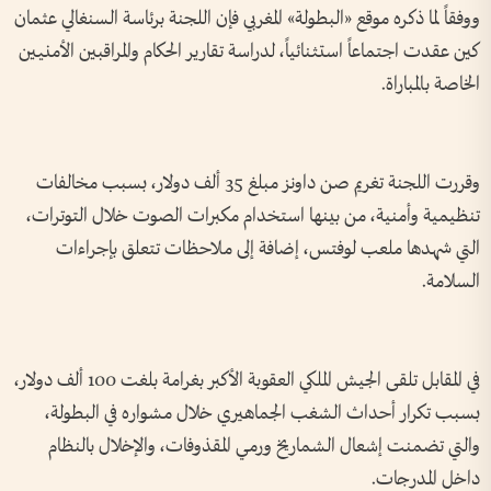
ووفقاً لما ذكره موقع «البطولة» المغربي فإن اللجنة برئاسة السنغالي عثمان
كين عقدت اجتماعاً استثنائياً، لدراسة تقارير الحكام والمراقبين الأمنيين
الخاصة بالمباراة.
وقررت اللجنة تغريم صن داونز مبلغ 35 ألف دولار، بسبب مخالفات
تنظيمية وأمنية، من بينها استخدام مكبرات الصوت خلال التوترات،
التي شهدها ملعب لوفتس، إضافة إلى ملاحظات تتعلق بإجراءات
السلامة.
في المقابل تلقى الجيش الملكي العقوبة الأكبر بغرامة بلغت 100 ألف دولار،
بسبب تكرار أحداث الشغب الجماهيري خلال مشواره في البطولة،
والتي تضمنت إشعال الشماريخ ورمي المقذوفات، والإخلال بالنظام
داخل المدرجات.