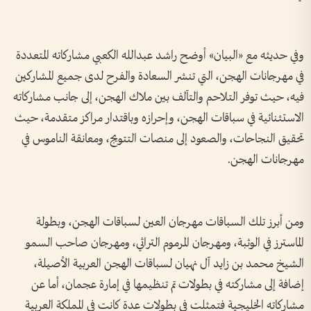
وفي حديثه مع «البيان» أوضح راشد عبدالله الكعبي مشاركاته المتعددة
في مهرجانات الهجن، التي تنشر السعادة والفرح لدى جميع المشاركين
فيه، حيث توفر التلاحم والتآلف بين ملاك الهجن، إلى جانب مشاركاته
الاستثنائية في سباقات الهجن، وإحرازه وباقتدار مراكز متقدمة، حيث
تحقيق النجاحات، والصعود إلى منصات التتويج، ومعانقة الناموس في
مهرجانات الهجن.
ومن أبرز تلك السباقات مهرجان العين لسباقات الهجن، وبطولة
الماسترز في الوثبة، ومهرجان المرموم التراثي، ومهرجان صاحب السمو
الشيخ محمد بن زايد آل نهيان لسباقات الهجن العربية الأصيلة،
إضافة إلى مشاركته في بطولات تم تنظيمها في إمارة عجمان، أما عن
مشاركاته الخليجية فتمثلت في بطولات عدة كانت في المملكة العربية