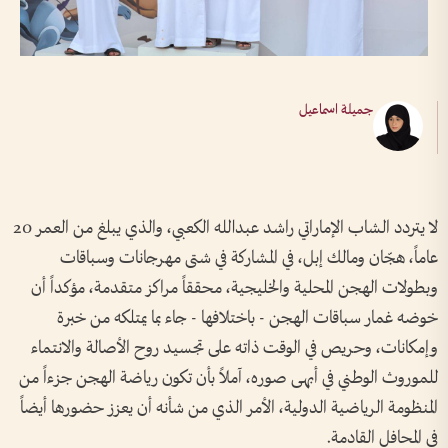
جميلة اسماعيل
لا يتردد الشاب الإماراتي راشد عبدالله الكعبي، والذي يبلغ من العمر 20
عاماً، هجّان ومالك إبل، في المشاركة في شتى مهرجانات وسباقات
وبطولات الهجن المحلية والخليجية، محققاً مراكز متقدمة، مؤكداً أن
خوضه غمار سباقات الهجن - باختلافها - جاء بما يمتلكه من خبرة
وإمكانات، وحريص في الوقت ذاته على تجسيد روح الأصالة والانتماء
للموروث الوطني في أبهى صوره، آملاً بأن تكون رياضة الهجن جزءاً من
المنظومة الرياضية الدولية، الأمر الذي من شأنه أن يعزز حضورها أيضاً
في المحافل القادمة.