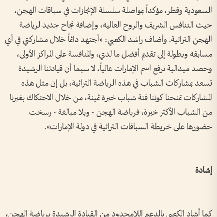
السعودية وقطر، مؤكداً بمواصلة سلسلة الإنجازات في سباقات الهجن،
حيث التنافس الشريف والروح العالية، وإضافة نجاح جديد لرياضة
الهجن التراثية. وأضاف راشد الكعبي: «أجتهد دائماً خلال مشاركتي في أي
مسابقة وبطولة إلى تقديم أفضل ما لدي، والمنافسة على المراكز الأولى،
وحصد ميدالية ترفع اسم الإمارات عالياً، لا سيما أن قيادتنا الرشيدة
تسعد بمشاركات الشباب في هذه الرياضة التراثية، بل إن مثل هذه
المشاركات تمنحنا كوننا فئة شباب خبرة ثمينة، من خلال الاحتكاك بغيرنا
من الشباب الأكثر خبرة، فرياضة الهجن - وبلا مبالغة - رسخت
حضورها على خريطة السباقات التراثية في دولة الإمارات».
إشادة
كما أشاد الكعبي بالدعم اللامحدود من القيادة الرشيدة برياضة الهجن،