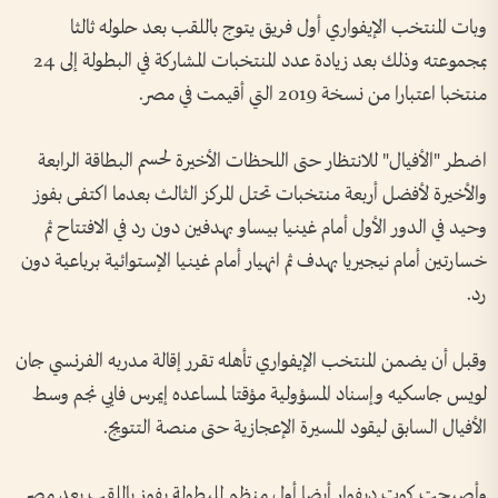
وبات المنتخب الإيفواري أول فريق يتوج باللقب بعد حلوله ثالثا
بمجموعته وذلك بعد زيادة عدد المنتخبات المشاركة في البطولة إلى 24
منتخبا اعتبارا من نسخة 2019 التي أقيمت في مصر.
اضطر "الأفيال" للانتظار حتى اللحظات الأخيرة لحسم البطاقة الرابعة
والأخيرة لأفضل أربعة منتخبات تحتل المركز الثالث بعدما اكتفى بفوز
وحيد في الدور الأول أمام غينيا بيساو بهدفين دون رد في الافتتاح ثم
خسارتين أمام نيجيريا بهدف ثم انهيار أمام غينيا الإستوائية برباعية دون
رد.
وقبل أن يضمن المنتخب الإيفواري تأهله تقرر إقالة مدربه الفرنسي جان
لويس جاسكيه وإسناد المسؤولية مؤقتا لمساعده إيمرس فايي نجم وسط
الأفيال السابق ليقود المسيرة الإعجازية حتى منصة التتويج.
وأصبحت كوت ديفوار أيضا أول منظم للبطولة يفوز باللقب بعد مصر