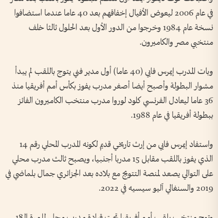
في عام 2006 ليعوض الأفيال إخفاقهم بعد 40 عاما عندما استضافوا
نسخة عام 1984 وخرجوا من الدور الأول بعد الحلول ثالثا خلف
منتخبي مصر والكاميرون.
وبات المدرب إيمرس فايي (40 عاما) أول مدير فني يتوج باللقب لم يبدأ
مشوار البطولة وأصبح أيضا أصغر مدرب يفوز بكأس أمم أفريقيا منذ
36 عاما ليعادل الفرنسي كلود لوروا مدرب منتخب الكاميرون الفائز
ببطولة أفريقيا في عام 1988.
واستفاد إيمرس فايي من إرث تاريخي قديم لكونه المدرب المحلي رقم 14
الذي يفوز باللقب مقابل 15 مدربا أجنبيا، ويصبح ثالث مدرب محلي
على التوالي يصعد لمنصة التتويج مع بلاده بعد الجزائري جمال بلماضي في
2019 والسنغالي آليو سيسيه في 2022.
وتوج منتخب بلقب أمم أفريقيا تحت قيادة مدرب محلي للمرة الـ18