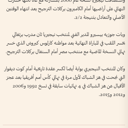
واستضافت نيجيريا نسخة عام 2000 بالمشاركة مع غانا لكنها خسرت
النهائي على أراضيها أمام الكاميرون بركلات الترجيح بعد انتهاء الوقتين
الأصلي والتعادل بنتيجة 2/2.
وبات جوزيه بيسيرو المدير الفني لمنتخب نيجيريا ثان مدرب برتغالي
يخسر اللقب في المباراة النهائية بعد مواطنه كارلوس كيروش الذي خسر
نهائي النسخة الماضية مع منتخب مصر أمام السنغال بركلات الترجيح.
وكان المنتخب النيجيري بوابة أيضا لكسر عقدة تاريخية أمام كوت ديفوار
التي نجحت في هز الشباك لأول مرة في نهائي كأس أمم أفريقيا بعد عجز
الأفيال عن هز الشباك في 4 نهائيات سابقة في نسخ 1992 و2006
و2012 و2015.