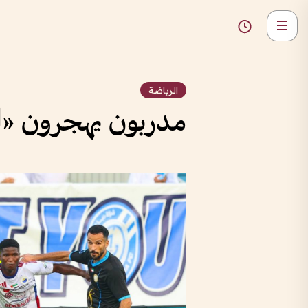
الرياضة
مدربون يهجرون «ال