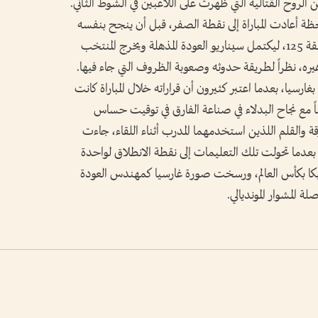
 الروح القتالية التي ظهرت على اللاعبين في الشوط الثاني.
ظة أعادت المباراة إلى نقطة الصفر، قبل أن ينجح بنفسه
في تسجيل هدف الفوز من ركلة جزاء في الدقيقة 125، ليكتمل سيناريو العودة المذهلة ويخرج المنتخب
يره، نظراً لطريقة حدوثه وصعوبة الظروف التي جاء فيها.
بغارسيا، بعدما اعتبر كثيرون أن قراراته خلال المباراة كانت
اً مع نجاح البدلاء في صناعة الفارق في توقيت حساس
قة والقلم اللذين استخدمهما المدرب أثناء اللقاء، جاءت
 بعدما تحولت تلك التعليمات إلى نقطة الانطلاق لواحدة
لجيكا بكأس العالم، ورسخت صورة غارسيا كمهندس العودة
 المشوار المونديالي.