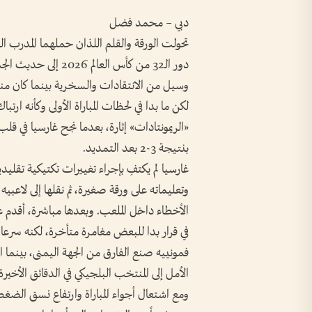
دبي – محمد فضل
تحولت الورقة والقلم اللذان حملهما المدرب ا
دور الـ32 من كأس ال
وسيل من الانتقادات والسخرية بينما كان منت
لكن ما بدا في لحظات المباراة الأولى وكأنه ارتب
«الريمونتادات» إثارة، بعدما نجح غارسيا في قل
بنتيجة 3-2 بعد التمديد.
غارسيا لم يكتفِ بإجراء تغييرات تكتيكية تقلي
وتعليماته على ورقة صغيرة، ثم نقلها إلى لا
الأخطاء داخل الملعب. وبعدها مباشرة، أقدم 
في قرار بدا للبعض مغامرة متأخرة، لكنه سرعان 
فمونييه صنع الفارق من الجهة اليمنى، بينما 
الأمل إلى المنتخب البلجيكي في الدقائق الأخير
ومع اشتعال أجواء المباراة وارتفاع نسق الضغ