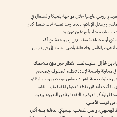
لفرنسي رودي غارسيا خلال مواجهة بلجيكا والسنغال في
عالم 2026 إلى حديث الجماهير ووسائل الإعلام، بعدما وجد نفسه تحت ضغط كبير
خب بلاده متأخراً بهدفين دون رد.
اك فني أو محاولة يائسة، انتهى إلى واحدة من أكثر
ب المشهد بالكامل وقاد «الشياطين الحمر» إلى فوز درامي
دية، بل لجأ إلى أسلوب لفت الأنظار حين دوّن ملاحظاته
عبيه في محاولة واضحة لإعادة تنظيم الصفوف وتصحيح
على خطوة حاسمة بإشراك توماس مونييه وروميلو لوكاكو،
ما أثبت أنه كان نقطة التحول الحقيقية في اللقاء.
استغل لوكاكو العرضية المتقنة ليقلص النتيجة ويعيد
ة من الوقت الأصلي.
ط الهجومي، واصل المنتخب البلجيكي اندفاعه بثقة أكبر،