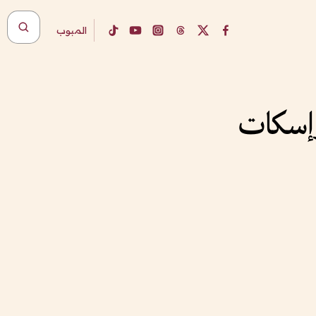
المبوب
وإسكات