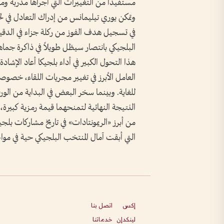
مستفيداً من التغييرات التي أجراها مدربه ومن
وتمكن يوري تيليمانس من إدراك التعادل في لح
البلجيكي بانتصار سيظل طويلاً في ذاكرة جماه
هذا التحول الكبير في أداء بلجيكا أعاد الإشادة 
العامل الأبرز في تغيير مجريات اللقاء، خصوص
للغاية. وبينما سخر البعض في البداية من الور
النتيجة النهائية لتمنحهما قيمة رمزية كبيرة،
من أبرز «الريمونتادات» في تاريخ مشاركات ب
التي أبقت آمال المنتخب البلجيكي حية في مواصلة
إكس
اتصل بنا
لينكدإن
خدماتنا