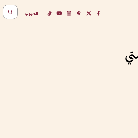
المبوب
تي