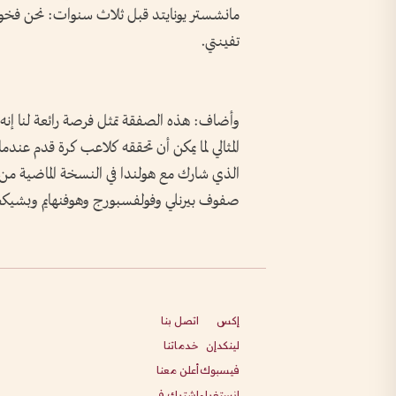
مانشستر ‌يونايتد ​قبل ثلاث سنوات: نحن ف
تفينتي.
وأضاف: هذه الصفقة تمثل ​فرصة ⁠رائعة ⁠لنا إ
⁠المثالي لما يمكن أن تحققه كلاعب كرة قدم 
صفوف بيرنلي وفولفسبورج وهوفنهايم وبشيك
إكس
اتصل بنا
لينكدإن
خدماتنا
فيسبوك
أعلن معنا
انستغرام
اشترك في