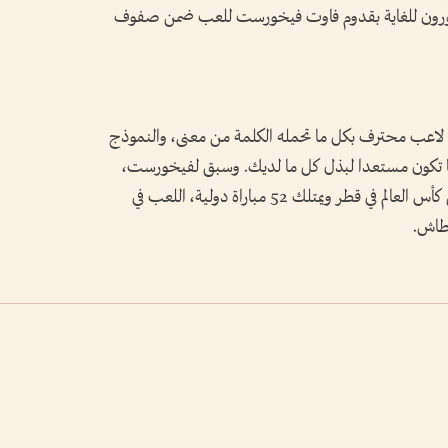
خورون للغاية ⁠بقدوم فاوت فيخورست للعب ضمن صفوف
نه لاعب محترف بكل ما تحمله الكلمة من معنى، والنموذج
عندما تكون مستعدا لبذل كل ما لديك. وسبق لفيخورست،
الذي شارك مع ‌هولندا في النسخة الماضية من كأس العالم في ​قطر ويمتلك 52 مباراة دولية، اللعب في
طاش.