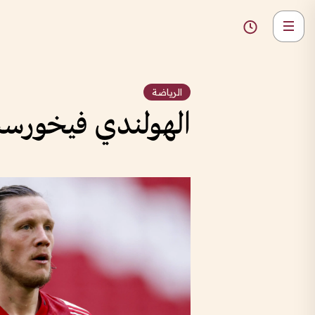
الرياضة
الهولندي فيخورست 