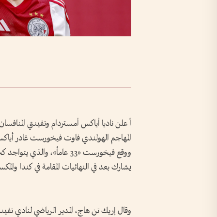
أ علن ناديا أياكس ‌أمستردام ​وتفينتي المنافسا
المهاجم الهولندي فاوت فيخورست غادر أياكس
ووقع فيخورست «33 عاماً»، وال
يشارك بعد في النهائيات المقامة في كندا والمكس
وقال إريك تن ‌هاج، المدير الرياضي لنادي ‌تفين