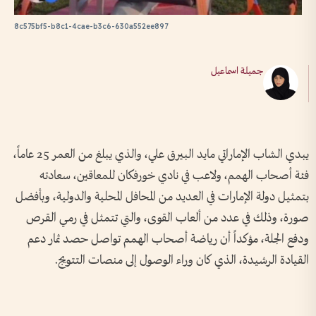
8c575bf5-b8c1-4cae-b3c6-630a552ee897
جميلة اسماعيل
يبدي الشاب الإماراتي مايد البيرق علي، والذي يبلغ من العمر 25 عاماً،
فئة أصحاب الهمم، ولاعب في نادي خورفكان للمعاقين، سعادته
بتمثيل دولة الإمارات في العديد من المحافل المحلية والدولية، وبأفضل
صورة، وذلك في عدد من ألعاب القوى، والتي تتمثل في رمي القرص
ودفع الجلة، مؤكداً أن رياضة أصحاب الهمم تواصل حصد ثمار دعم
القيادة الرشيدة، الذي كان وراء الوصول إلى منصات التتويج.