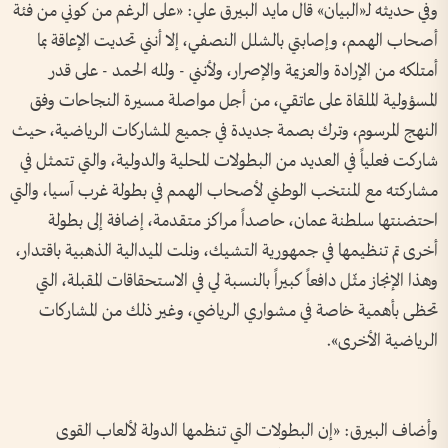
وفي حديثه لـ«البيان» قال مايد البيرق علي: «على الرغم من كوني من فئة
أصحاب الهمم، وإصابتي بالشلل النصفي، إلا أنني تحديت الإعاقة بما
أمتلكه من الإرادة والعزيمة والإصرار، ولأنني - ولله الحمد - على قدر
المسؤولية الملقاة على عاتقي، من أجل مواصلة مسيرة النجاحات وفق
النهج المرسوم، وترك بصمة جديدة في جميع المشاركات الرياضية، حيث
شاركت فعلياً في العديد من البطولات المحلية والدولية، والتي تتمثل في
مشاركته مع المنتخب الوطني لأصحاب الهمم في بطولة غرب آسيا، والتي
احتضنتها سلطنة عمان، حاصداً مراكز متقدمة، إضافة إلى بطولة
أخرى تم تنظيمها في جمهورية التشيك، ونلت الميدالية الذهبية باقتدار،
وهذا الإنجاز مثّل دافعاً كبيراً بالنسبة لي في الاستحقاقات المقبلة، التي
تحظى بأهمية خاصة في مشواري الرياضي، وغير ذلك من المشاركات
الرياضية الأخرى».
وأضاف البيرق: «إن البطولات التي تنظمها الدولة لألعاب القوى