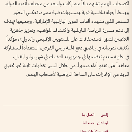
لأصحاب الهمم تشهد دائماً مشاركات واسعة من مختلف أندية الدولة،
ووسط أجواء تنافسية قوية ومستويات فنية مميزة، تعكس التطور
المستمر الذي تشهده ألعاب القوى البارالمبية الإماراتية، وجميعها تهدف
إلى دعم مسيرة الرياضة البارالمبية واكتشاف المواهب، وتعزيز جاهزية
اللاعبين لشتى الاستحقاقات على المستويين الإقليمي والدولي»، مؤكداً
تكثيف تدريباته في رياضتي دفع الجلة ورمي القرص، استعداداً للمشاركة
في بطولة سيتم تنظيمها في جمهورية التشيك في شهر يوليو المقبل،
معاهداً على تقديم أداء متميزاً، من خلال السير بخطوات ثابتة نحو تحقيق
المزيد من الإنجازات على الساحة الرياضية لأصحاب الهمم.
إكس
اتصل بنا
لينكدإن
خدماتنا
فيسبوك
أعلن معنا