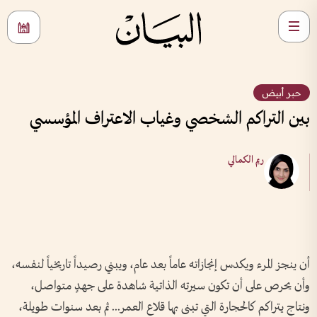
حبر أبيض
بين التراكم الشخصي وغياب الاعتراف المؤسسي
ريم الكمالي
أن ينجز المرء ويكدس إنجازاته عاماً بعد عام، ويبني رصيداً تاريخياً لنفسه،
وأن يحرص على أن تكون سيرته الذاتية شاهدة على جهدٍ متواصل،
ونتاجٍ يتراكم كالحجارة التي تبنى بها قلاع العمر... ثم بعد سنوات طويلة،