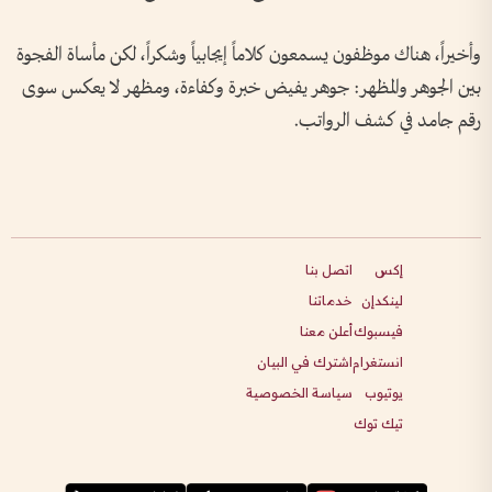
وأخيراً، هناك موظفون يسمعون كلاماً إيجابياً وشكراً، لكن مأساة الفجوة
بين الجوهر والمظهر: جوهر يفيض خبرة وكفاءة، ومظهر لا يعكس سوى
رقم جامد في كشف الرواتب.
إكس
اتصل بنا
لينكدإن
خدماتنا
فيسبوك
أعلن معنا
انستغرام
اشترك في البيان
يوتيوب
سياسة الخصوصية
تيك توك