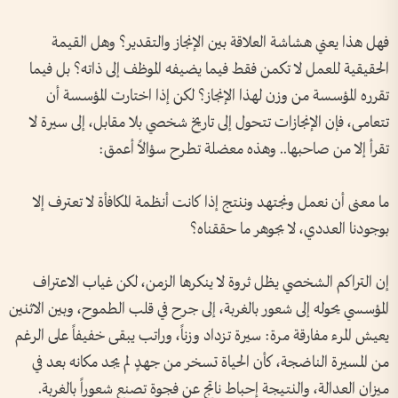
فهل هذا يعني هشاشة العلاقة بين الإنجاز والتقدير؟ وهل القيمة
الحقيقية للعمل لا تكمن فقط فيما يضيفه الموظف إلى ذاته؟ بل فيما
تقرره المؤسسة من وزن لهذا الإنجاز؟ لكن إذا اختارت المؤسسة أن
تتعامى، فإن الإنجازات تتحول إلى تاريخ شخصي بلا مقابل، إلى سيرة لا
تقرأ إلا من صاحبها.. وهذه معضلة تطرح سؤالاً أعمق:
ما معنى أن نعمل ونجتهد وننتج إذا كانت أنظمة المكافأة لا تعترف إلا
بوجودنا العددي، لا بجوهر ما حققناه؟
إن التراكم الشخصي يظل ثروة لا ينكرها الزمن، لكن غياب الاعتراف
المؤسسي يحوله إلى شعور بالغربة، إلى جرح في قلب الطموح، وبين الاثنين
يعيش المرء مفارقة مرة: سيرة تزداد وزناً، وراتب يبقى خفيفاً على الرغم
من المسيرة الناضجة، كأن الحياة تسخر من جهدٍ لم يجد مكانه بعد في
ميزان العدالة، والنتيجة إحباط ناتج عن فجوة تصنع شعوراً بالغربة.