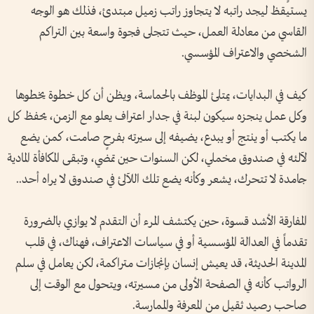
يستيقظ ليجد راتبه لا يتجاوز راتب زميل مبتدئ، فذلك هو الوجه
القاسي من معادلة العمل، حيث تتجلى فجوة واسعة بين التراكم
الشخصي والاعتراف المؤسسي.
كيف في البدايات، يمتلئ الموظف بالحماسة، ويظن أن كل خطوة يخطوها
وكل عمل ينجزه سيكون لبنة في جدار اعتراف يعلو مع الزمن، يحفظ كل
ما يكتب أو ينتج أو يبدع، يضيفه إلى سيرته بفرحٍ صامت، كمن يضع
لآلئه في صندوق مخملي، لكن السنوات حين تمضي، وتبقى المكافأة المادية
جامدة لا تتحرك، يشعر وكأنه يضع تلك اللآلئ في صندوق لا يراه أحد..
المفارقة الأشد قسوة، حين يكتشف المرء أن التقدم لا يوازي بالضرورة
تقدماً في العدالة المؤسسية أو في سياسات الاعتراف، فهناك، في قلب
المدينة الحديثة، قد يعيش إنسان بإنجازات متراكمة، لكن يعامل في سلم
الرواتب كأنه في الصفحة الأولى من مسيرته، ويتحول مع الوقت إلى
صاحب رصيد ثقيل من المعرفة والممارسة.