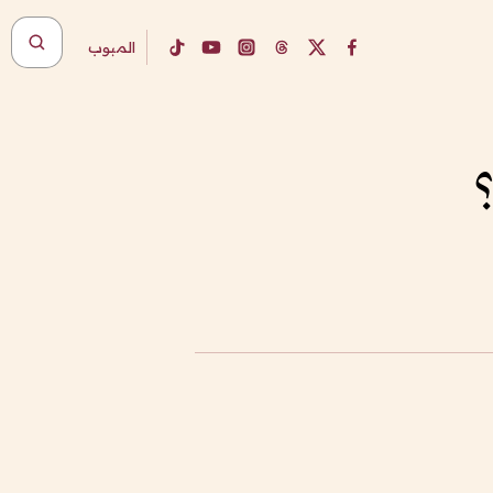
المبوب
؟