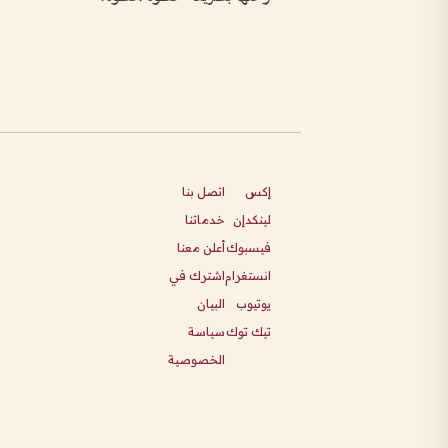
إكس
اتصل بنا
لينكدإن
خدماتنا
فيسبوك
أعلن معنا
انستغرام
اشترك في
يوتيوب
البيان
تيك توك
سياسة
الخصوصية