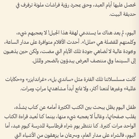
نحصل عليها أيام العيد، وحتى بمجرد رؤية فراشات ملونة ترفرف في
حديقة البيت.
اليوم، لم يعد هناك ما يستدعي لهفة هذا الجيل! لا يعجبهم شيء،
وكلمتهم المفضلة هي «ملل!». أحدث الأفلام متوافرة على مدار الساعة،
وبجودة عالية لا تُضاهي جودة تلك الأيام التي مضت، ولكن حين يذهبون
إلى السينما وفي منتصف العرض يبدؤون بالضجر والملل.
كانت مسلسلاتنا تلك الفترة مثل «ساندي بل»، «غراندايزر» و«حكايات
عالمية» وغيرها تُمتعنا أكثر، ولا نمانع أبداً مشاهدتها مراتٍ ومرات.
طفل اليوم يظل يبحث بين الكتب الكثيرة أمامه عن كتاب يشدُّه،
يقلب صفحاتها، وغالباً لا يعجبه شيء منها، بينما كنا نُعيد قراءة الكتاب
الواحد مرات كثيرة. كنا ننتظر يوم شراء قرطاسية المدرسة كيوم عيد، أما
اليوم، فالشراء على مدار العام، وسرعان ما يزهقون من الأشياء التي