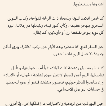
اشتروها ويستبدلونها.
كنا نحمل أقلامنا الملونة والممحاة ذات الرائحة الفواحة، وكتاب التلوين
السحري ببهجةٍ عظيمة، وكأنها كنوز ثمينة، ونتبادلها مع زملائنا. اليوم
كل شيء يتوافر بضغطة زر، أو «أونلاين» كما يُقال.
حتى السفر الذي كنا ننتظره ونعد الأيام حتى نركب الطائرة، ونرى أماكن
جديدة، لا يحمل اليوم ذات الشعور.
كنا ننظر بفضول ودهشة لتلك البلاد، نقرأ أسماء شوارعها، ونتأمل
تفاصيلها، اليوم أعين الصغار لا تنظر سوى لشاشة «الجوال» أو «الأيباد»،
وإن شاهدوا المناظر حولهم، فلتصوير مشاهد فيديو أو صور لتحميلها
في حسابات التواصل الاجتماعي.
جيل اليوم لديه من الرفاهية والاختيارات ما لم نمتلكها نحن، ولا أدري إن