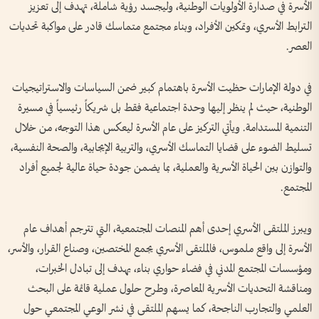
الأسرة في صدارة الأولويات الوطنية، وليجسد رؤية شاملة، تهدف إلى تعزيز
الترابط الأسري، وتمكين الأفراد، وبناء مجتمع متماسك قادر على مواكبة تحديات
العصر.
في دولة الإمارات حظيت الأسرة باهتمام كبير ضمن السياسات والاستراتيجيات
الوطنية، حيث لم ينظر إليها وحدة اجتماعية فقط بل شريكاً رئيسياً في مسيرة
التنمية المستدامة. ويأتي التركيز على عام الأسرة ليعكس هذا التوجه، من خلال
تسليط الضوء على قضايا التماسك الأسري، والتربية الإيجابية، والصحة النفسية،
والتوازن بين الحياة الأسرية والعملية، بما يضمن جودة حياة عالية لجميع أفراد
المجتمع.
ويبرز الملتقى الأسري إحدى أهم المنصات المجتمعية، التي تترجم أهداف عام
الأسرة إلى واقع ملموس، فالملتقى الأسري يجمع المختصين، وصناع القرار، والأسر،
ومؤسسات المجتمع المدني في فضاء حواري بناء، يهدف إلى تبادل الخبرات،
ومناقشة التحديات الأسرية المعاصرة، وطرح حلول عملية قائمة على البحث
العلمي والتجارب الناجحة، كما يسهم الملتقى في نشر الوعي المجتمعي حول