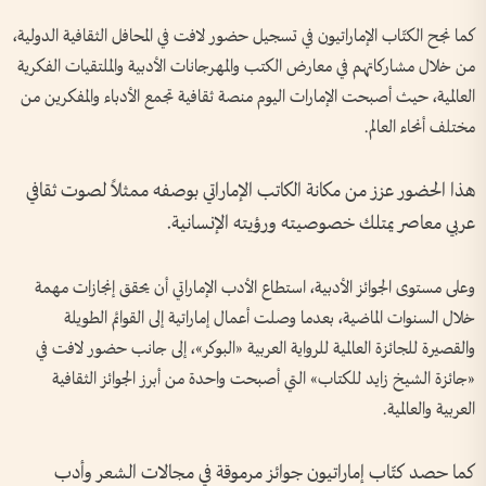
كما نجح الكتّاب الإماراتيون في تسجيل حضور لافت في المحافل الثقافية الدولية،
من خلال مشاركاتهم في معارض الكتب والمهرجانات الأدبية والملتقيات الفكرية
العالمية، حيث أصبحت الإمارات اليوم منصة ثقافية تجمع الأدباء والمفكرين من
مختلف أنحاء العالم.
هذا الحضور عزز من مكانة الكاتب الإماراتي بوصفه ممثلاً لصوت ثقافي
عربي معاصر يمتلك خصوصيته ورؤيته الإنسانية.
وعلى مستوى الجوائز الأدبية، استطاع الأدب الإماراتي أن يحقق إنجازات مهمة
خلال السنوات الماضية، بعدما وصلت أعمال إماراتية إلى القوائم الطويلة
والقصيرة للجائزة العالمية للرواية العربية «البوكر»، إلى جانب حضور لافت في
«جائزة الشيخ زايد للكتاب» التي أصبحت واحدة من أبرز الجوائز الثقافية
العربية والعالمية.
كما حصد كتّاب إماراتيون جوائز مرموقة في مجالات الشعر وأدب